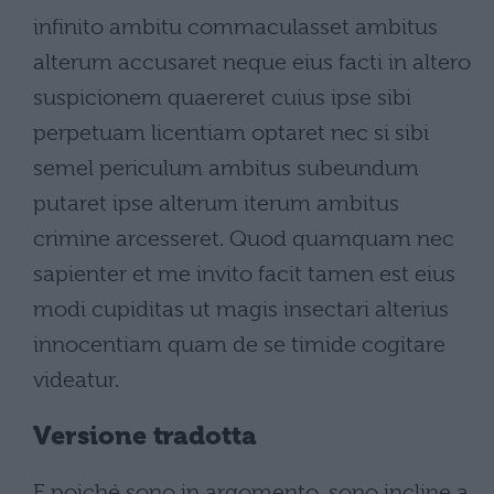
infinito ambitu commaculasset ambitus
alterum accusaret neque eius facti in altero
suspicionem quaereret cuius ipse sibi
perpetuam licentiam optaret nec si sibi
semel periculum ambitus subeundum
putaret ipse alterum iterum ambitus
crimine arcesseret. Quod quamquam nec
sapienter et me invito facit tamen est eius
modi cupiditas ut magis insectari alterius
innocentiam quam de se timide cogitare
videatur.
Versione tradotta
E poiché sono in argomento, sono incline a