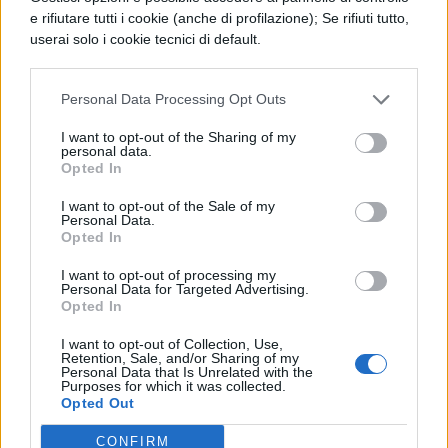
e rifiutare tutti i cookie (anche di profilazione); Se rifiuti tutto,
contro il mio parere; ma con tale ardore, da
userai solo i cookie tecnici di default.
rivelarsi piuttosto persecutore
dell'innocenza altrui, che non preoccupato
Personal Data Processing Opt Outs
di sé.
I want to opt-out of the Sharing of my
personal data.
Opted In
I want to opt-out of the Sale of my
Personal Data.
Opted In
I want to opt-out of processing my
Personal Data for Targeted Advertising.
Opted In
TI POTREBBE INTERESSARE
I want to opt-out of Collection, Use,
Retention, Sale, and/or Sharing of my
LETTERATURA LATINA
Personal Data that Is Unrelated with the
Pro Caelio, 50
Purposes for which it was collected.
Opted Out
CONFIRM