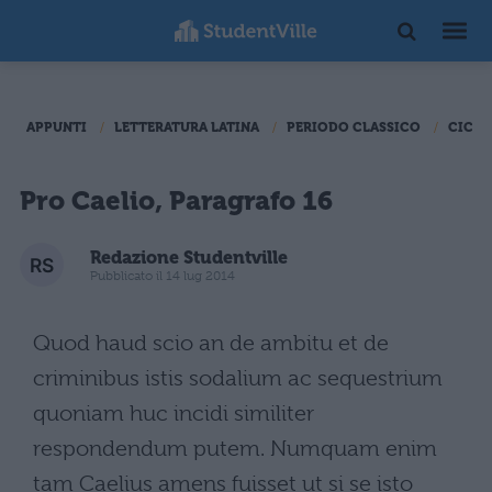
APPUNTI
LETTERATURA LATINA
PERIODO CLASSICO
CICER
Pro Caelio, Paragrafo 16
Redazione Studentville
Pubblicato il 14 lug 2014
Quod haud scio an de ambitu et de
criminibus istis sodalium ac sequestrium
quoniam huc incidi similiter
respondendum putem. Numquam enim
tam Caelius amens fuisset ut si se isto