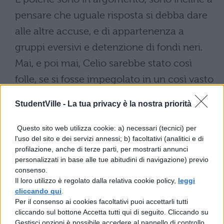
pensare che uguale risposta si debba dare
alle altre accuse, e di appartenenza a
gruppi eversivi e detenzione di fondi neri.
Mai, e poi mai, Celio sarebbe stato così
folle, se si fosse impegolato in un così vasto
intrigo, da accusare altri dell'intrigo stesso,
StudentVille -
La tua privacy è la nostra priorità
e da suscitare per altri il sospetto di ciò
ch'egli stesso si proponesse di fare anche in
Questo sito web utilizza cookie: a) necessari (tecnici) per
l'uso del sito e dei servizi annessi; b) facoltativi (analitici e di
seguito. Se egli avesse temuto per sé il
profilazione, anche di terze parti, per mostrarti annunci
pericolo di un'accusa di corruzione
personalizzati in base alle tue abitudini di navigazione) previo
consenso.
elettorale anche per una sola volta, si
Il loro utilizzo è regolato dalla relativa cookie policy,
leggi
sarebbe ben guardato dal proporre e
cliccando qui
.
Per il consenso ai cookies facoltativi puoi accettarli tutti
riproporre la stessa accusa contro un altro.
cliccando sul bottone Accetta tutti qui di seguito. Cliccando su
Questo egli fece, con poco criterio, è vero, e
Gestisci opzioni è possibile accedere al pannello di controllo