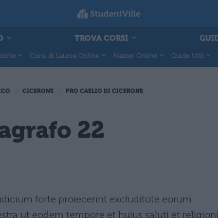
O
TROVA CORSI
GUID
tiche
Corsi di Laurea Online
Master Online
Guide Utili
ICO
CICERONE
PRO CAELIO DI CICERONE
ragrafo 22
iudicium forte proiecerint excluditote eorum
stra ut eodem tempore et huius saluti et religion