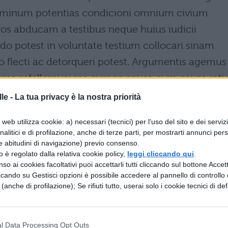
 hominum potentias condicioni omnium civium
os abducam a testibus neque huius iudicii
o potest in voluntate testium collocari sinam
io flecti ac detorqueri potest. Argumentis agemus
imina refellemus; res cum re causa cum causa rati
le -
La tua privacy è la nostra priorità
web utilizza cookie: a) necessari (tecnici) per l'uso del sito e dei serviz
analitici e di profilazione, anche di terze parti, per mostrarti annunci pers
e abitudini di navigazione) previo consenso.
 insinui per caso in questo processo, annullate voi, 
zzo è regolato dalla relativa cookie policy,
leggi cliccando qui
.
a loro avidità, perché sia chiaro che voi siete
so ai cookies facoltativi puoi accettarli tutti cliccando sul bottone Accetta
ccando su Gestisci opzioni è possibile accedere al pannello di controllo e
zza di costui, della vostra coscienza, della
e (anche di profilazione); Se rifiuti tutto, userai solo i cookie tecnici di def
 di fronte al pericoloso prepotere di taluni. Ma io 
imoni, né permetterò che in questo giudizio la
l Data Processing Opt Outs
un modo alterata, si adegui alle loro opinioni, ch