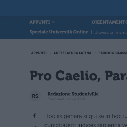
APPUNTI
ORIENTAMENT
Speciale Università Online
|
Università Telema
APPUNTI
LETTERATURA LATINA
PERIODO CLASS
Pro Caelio, Pa
Redazione Studentville
Pubblicato il 14 lug 2014
Hoc ex genere si qui se in hoc 
cupiditatem iudices sapientia ve