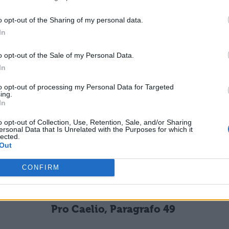
e create ad arte, e senza sforzo alcuno piegarsi 
o opt-out of the Sharing of my personal data.
dunque in base alle prove, e sventeremo l'accusa
In
uce del sole: fatti contro fatti, motivi contro
o opt-out of the Sale of my Personal Data.
enti.
In
to opt-out of processing my Personal Data for Targeted
ing.
In
ESSARE
o opt-out of Collection, Use, Retention, Sale, and/or Sharing
ersonal Data that Is Unrelated with the Purposes for which it
lected.
Out
LETTERATURA LATINA
Pro Caelio, Paragrafo 16
CONFIRM
LETTERATURA LATINA
Pro Caelio, Paragrafo 49