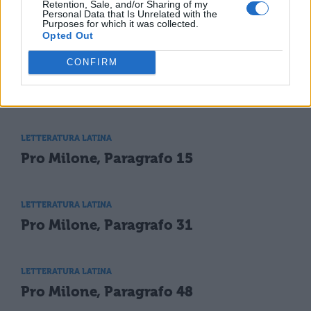
Retention, Sale, and/or Sharing of my
Personal Data that Is Unrelated with the
Purposes for which it was collected.
Opted Out
TI POTREBBE INTERESSARE
CONFIRM
LETTERATURA LATINA
Pro Milone, 80
LETTERATURA LATINA
Pro Milone, Paragrafo 15
LETTERATURA LATINA
Pro Milone, Paragrafo 31
LETTERATURA LATINA
Pro Milone, Paragrafo 48