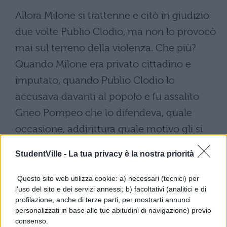
Allora Milone si trattenne e citò in giudizio
due volte Publio Clodio, ma non lo provocò
mai sul terreno della violenza. Che più?
Quando Milone era privato cittadino e
imputato, quando Publio Clodio lo
accusava davanti al popolo e fu assalito
Gneo Pompeo che lo difendeva, quale
occasione, addirittura quale motivo gli si
presentò per eliminarlo! Non molto tempo
StudentVille -
La tua privacy è la nostra priorità
fa, poi, quando Marco Antonio offrì a tutti
gli ottimati una grandissima speranza di
Questo sito web utilizza cookie: a) necessari (tecnici) per
l'uso del sito e dei servizi annessi; b) facoltativi (analitici e di
salvezza e, giovane nobilissimo, si assunse
profilazione, anche di terze parti, per mostrarti annunci
con grande coraggio il compito
personalizzati in base alle tue abitudini di navigazione) previo
consenso.
importantissimo di difendere lo stato e