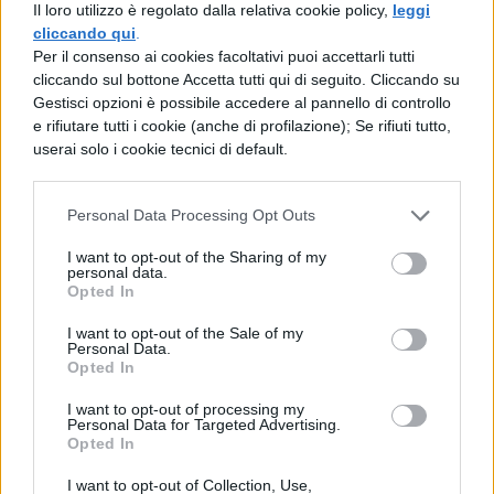
Il loro utilizzo è regolato dalla relativa cookie policy,
leggi
teneva già avviluppata nella rete quella
cliccando qui
.
Per il consenso ai cookies facoltativi puoi accettarli tutti
bestia che cercava di sfuggire ai lacci del
cliccando sul bottone Accetta tutti qui di seguito. Cliccando su
processo, quale luogo favorevole, quale
Gestisci opzioni è possibile accedere al pannello di controllo
e rifiutare tutti i cookie (anche di profilazione); Se rifiuti tutto,
occasione propizia sarebbe stata quella, dèi
userai solo i cookie tecnici di default.
immortali quando Clodio in fuga si rifugiò
nel buio di un sottoscala, sarebbe stata
Personal Data Processing Opt Outs
proprio una grande impresa per Milone
I want to opt-out of the Sharing of my
personal data.
eliminare quella peste senza alcun rischio
Opted In
di attirarsi odii e con somma gloria per
I want to opt-out of the Sale of my
Marco Antonio!
Personal Data.
Opted In
I want to opt-out of processing my
Personal Data for Targeted Advertising.
Opted In
I want to opt-out of Collection, Use,