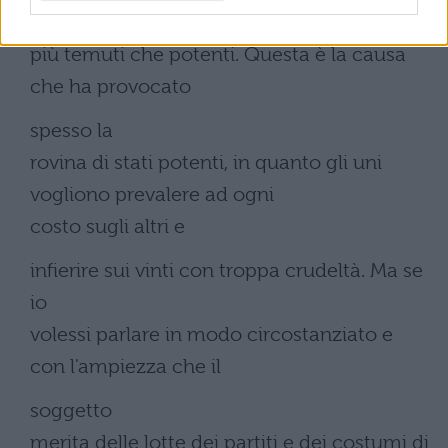
da allora
più temuti che potenti. Questa è la causa
che ha provocato
spesso la
rovina di stati potenti, in quanto gli uni
vogliono prevalere ad ogni
costo sugli altri e
infierire sui vinti con troppa crudeltà. Ma se
io
volessi parlare in modo circostanziato e
con l'ampiezza che il
soggetto
merita delle lotte dei partiti e dei costumi di