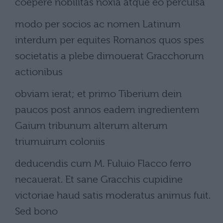
coepere nobilitas noxia atque eo perculsa
modo per socios ac nomen Latinum
interdum per equites Romanos quos spes
societatis a plebe dimouerat Gracchorum
actionibus
obviam ierat; et primo Tiberium dein
paucos post annos eadem ingredientem
Gaium tribunum alterum alterum
triumuirum coloniis
deducendis cum M. Fuluio Flacco ferro
necauerat. Et sane Gracchis cupidine
victoriae haud satis moderatus animus fuit.
Sed bono