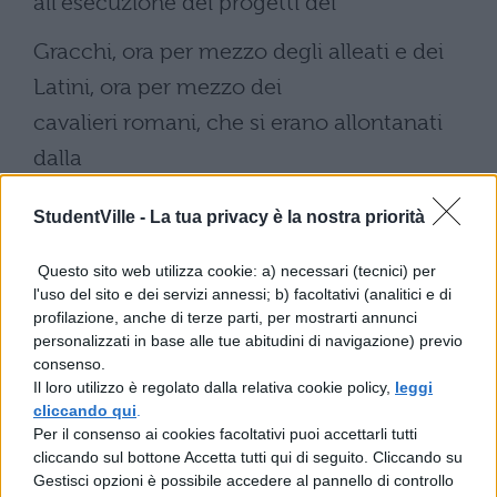
all'esecuzione dei progetti dei
Gracchi, ora per mezzo degli alleati e dei
Latini, ora per mezzo dei
cavalieri romani, che si erano allontanati
dalla
plebe nella speranza di
StudentVille -
La tua privacy è la nostra priorità
associarsi ai nobili. Per primo trucidarono
Questo sito web utilizza cookie: a) necessari (tecnici) per
Tiberio, alcuni anni dopo
l'uso del sito e dei servizi annessi; b) facoltativi (analitici e di
Gaio, che
profilazione, anche di terze parti, per mostrarti annunci
personalizzati in base alle tue abitudini di navigazione) previo
seguiva le orme del fratello, tribuno della
consenso.
Il loro utilizzo è regolato dalla relativa cookie policy,
leggi
plebe il primo,
cliccando qui
.
triumviro per la deduzione delle colonie il
Per il consenso ai cookies facoltativi puoi accettarli tutti
cliccando sul bottone Accetta tutti qui di seguito. Cliccando su
secondo; e
Gestisci opzioni è possibile accedere al pannello di controllo