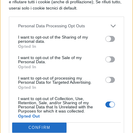
e rifiutare tutti i cookie (anche di profilazione); Se rifiuti tutto,
con loro Marco
userai solo i cookie tecnici di default.
Fulvio Flacco. Ammettiamo pure che i
Gracchi, per smania di vincere non
Personal Data Processing Opt Outs
abbiano saputo
I want to opt-out of the Sharing of my
personal data.
mantenere una condotta moderata. Ma per
Opted In
l'uomo onesto è
I want to opt-out of the Sale of my
Personal Data.
meglio essere vinto che trionfare
Opted In
sull'ingiustizia con
I want to opt-out of processing my
Personal Data for Targeted Advertising.
Opted In
mezzi violenti. I
nobili, dunque, abusando di quella vittoria
I want to opt-out of Collection, Use,
Retention, Sale, and/or Sharing of my
secondo il loro capriccio,
Personal Data that Is Unrelated with the
Purposes for which it was collected.
Opted Out
eliminarono molti
CONFIRM
cittadini con le armi o con l'esilio e furono