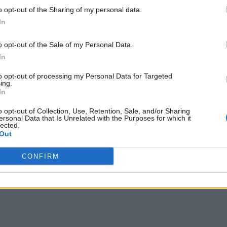
o opt-out of the Sharing of my personal data.
In
o atterriva la natura
o opt-out of the Sale of my Personal Data.
a soddisfare le proprie
In
to opt-out of processing my Personal Data for Targeted
ing.
 e di quella dei suoi figli, adatta a
In
o opt-out of Collection, Use, Retention, Sale, and/or Sharing
ersonal Data that Is Unrelated with the Purposes for which it
lected.
 anche gli uomini meno
Out
 forte affetto dei Numidi
CONFIRM
 di una rivolta o di una guerra civile,