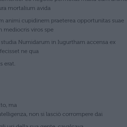
ura mortalium avida
m animi cupidinem praeterea opportunitas suae
m mediocris viros spe
c studia Numidarum in Iugurtham accensa ex
rfecisset ne qua
s erat.
tto, ma
telligenza, non si lasciò corrompere dai
gli usi della sua gente, cavalcava,