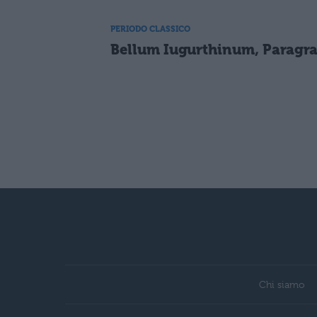
PERIODO CLASSICO
Bellum Iugurthinum, Paragra
Chi siamo