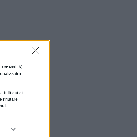
i annessi; b)
onalizzati in
 tutti qui di
 rifiutare
ault.