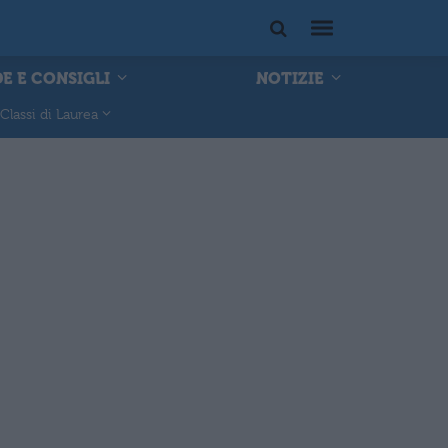
E E CONSIGLI
NOTIZIE
Classi di Laurea