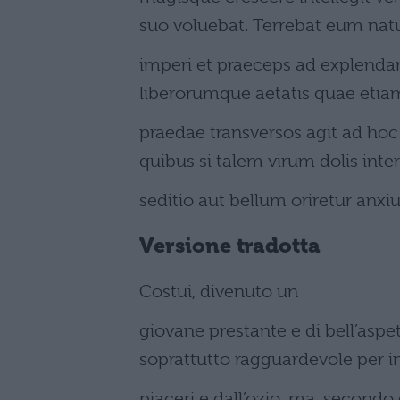
suo voluebat. Terrebat eum nat
imperi et praeceps ad explenda
liberorumque aetatis quae etia
praedae transversos agit ad ho
quibus si talem virum dolis inte
seditio aut bellum oriretur anxiu
Versione tradotta
Costui, divenuto un
giovane prestante e di bell’aspe
soprattutto ragguardevole per in
piaceri e dall’ozio, ma, secondo 