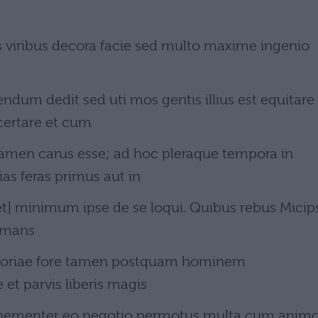
s viribus decora facie sed multo maxime ingenio
ndum dedit sed uti mos gentis illius est equitare
certare et cum
tamen carus esse; ad hoc pleraque tempora in
as feras primus aut in
[et] minimum ipse de se loqui. Quibus rebus Micip
timans
gloriae fore tamen postquam hominem
et parvis liberis magis
vehementer eo negotio permotus multa cum anim