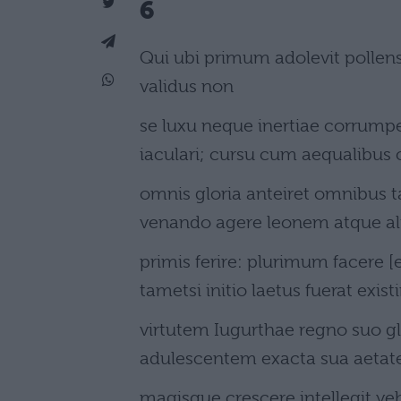
6
Qui ubi primum adolevit pollen
validus non
se luxu neque inertiae corrumpe
iaculari; cursu cum aequalibus 
omnis gloria anteiret omnibus 
venando agere leonem atque ali
primis ferire: plurimum facere 
tametsi initio laetus fuerat exis
virtutem Iugurthae regno suo 
adulescentem exacta sua aetate 
magisque crescere intellegit 