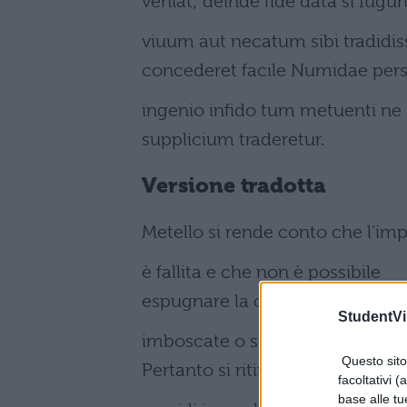
veniat; deinde fide data si Iugu
viuum aut necatum sibi tradidis
concederet facile Numidae pe
ingenio infido tum metuenti ne 
supplicium traderetur.
Versione tradotta
Metello si rende conto che l'im
è fallita e che non è possibile
espugnare la città. D'altra part
StudentVil
imboscate o su terreno a lui favo
Questo sito 
Pertanto si ritira da Zama e stab
facoltativi (
base alle tu