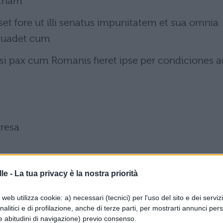
rtham
set fore ut illi senatus impunitatem et sua omnia
rsuadet cum
si pax cum Romanis fieret ipse per condiciones a
presa
e Giugurta non dà battaglia se non per
le -
La tua privacy è la nostra priorità
revole e l'estate è ormai trascorsa.
web utilizza cookie: a) necessari (tecnici) per l'uso del sito e dei serviz
ilisce
analitici e di profilazione, anche di terze parti, per mostrarti annunci pers
e abitudini di navigazione) previo consenso.