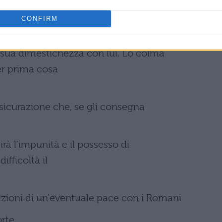
uggito al
CONFIRM
va, aveva più di ogni altro la
 la sua dimestichezza con lui. Lo colma
er prima cosa
ssicurazione che, se gli consegna
irà l'impunità e il possesso di
ifficoltà il
zioni di un'eventuale pace con i Romani
rte.