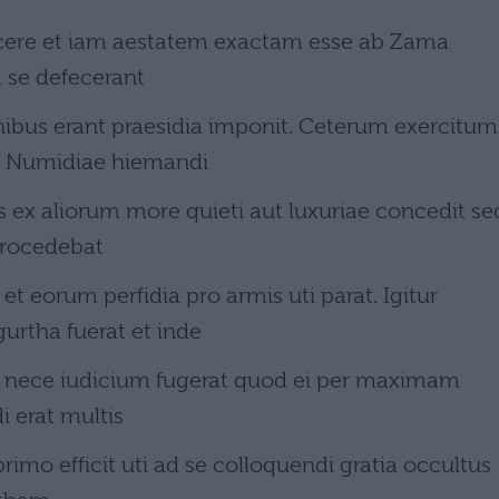
acere et iam aestatem exactam esse ab Zama
d se defecerant
ibus erant praesidia imponit. Ceterum exercitum
t Numidiae hiemandi
s ex aliorum more quieti aut luxuriae concedit se
rocedebat
et eorum perfidia pro armis uti parat. Igitur
rtha fuerat et inde
e nece iudicium fugerat quod ei per maximam
 erat multis
primo efficit uti ad se colloquendi gratia occultus