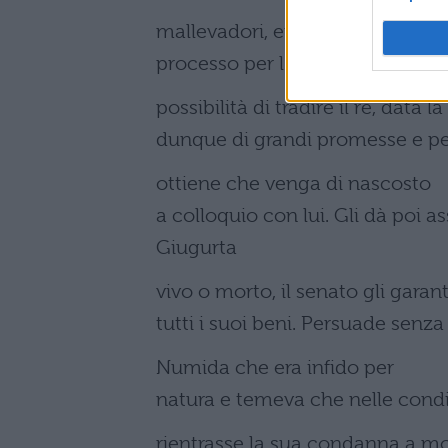
mallevadori, era furtivamente sf
processo per l'uccisione di Massi
possibilità di tradire il re, data
dunque di grandi promesse e p
ottiene che venga di nascosto
a colloquio con lui. Gli dà poi a
Giugurta
vivo o morto, il senato gli garant
tutti i suoi beni. Persuade senza d
Numida che era infido per
natura e temeva che nelle condi
rientrasse la sua condanna a mo