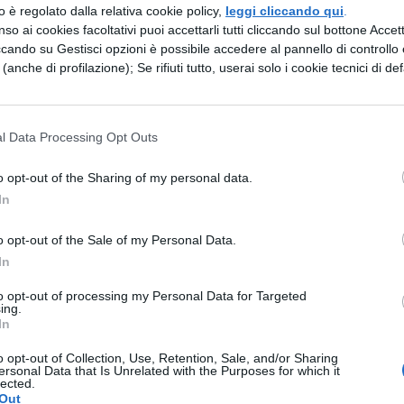
zzo è regolato dalla relativa cookie policy,
leggi cliccando qui
.
 abbastanza difese dalla natura o dalle
so ai cookies facoltativi puoi accettarli tutti cliccando sul bottone Accetta
ccando su Gestisci opzioni è possibile accedere al pannello di controllo e
e (anche di profilazione); Se rifiuti tutto, userai solo i cookie tecnici di def
esercito nella zona della
a. Tuttavia non dedica
l Data Processing Opt Outs
o opt-out of the Sharing of my personal data.
nti, al riposo e al piacere, ma, vedendo
In
o opt-out of the Sale of my Personal Data.
In
si appresta a tendere
stessi amici, servendosi della
to opt-out of processing my Personal Data for Targeted
ing.
In
o opt-out of Collection, Use, Retention, Sale, and/or Sharing
e, che era stato a Roma con Giugurta e di
ersonal Data that Is Unrelated with the Purposes for which it
lected.
Out