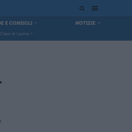
E E CONSIGLI
NOTIZIE
Classi di Laurea
1
m