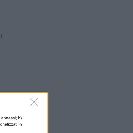
d
i annessi; b)
onalizzati in