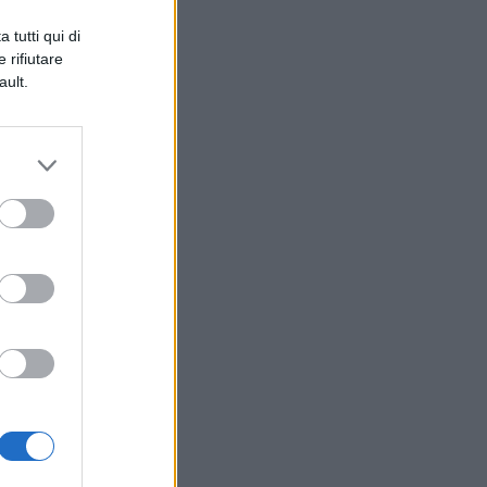
 tutti qui di
 rifiutare
ault.