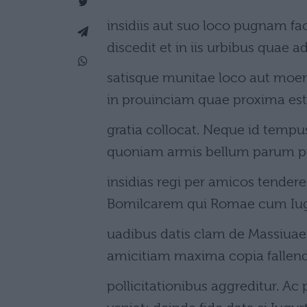
insidiis aut suo loco pugnam f
discedit et in iis urbibus quae a
satisque munitae loco aut moen
in prouinciam quae proxima es
gratia collocat. Neque id tempu
quoniam armis bellum parum p
insidias regi per amicos tendere 
Bomilcarem qui Romae cum Iugu
uadibus datis clam de Massiua
amicitiam maxima copia fallendi
pollicitationibus aggreditur. Ac 