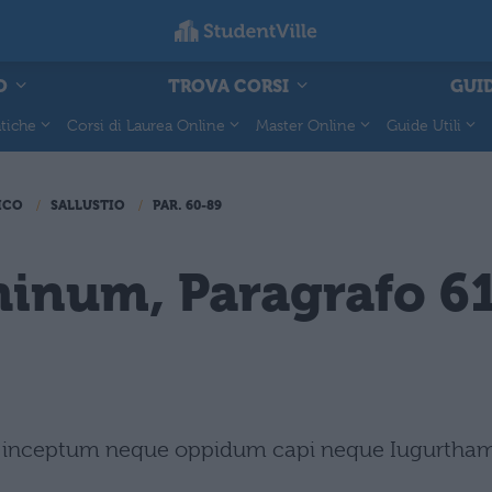
O
TROVA CORSI
GUID
tiche
Corsi di Laurea Online
Master Online
Guide Utili
ICO
SALLUSTIO
PAR. 60-89
hinum, Paragrafo 6
ra inceptum neque oppidum capi neque Iugurtha