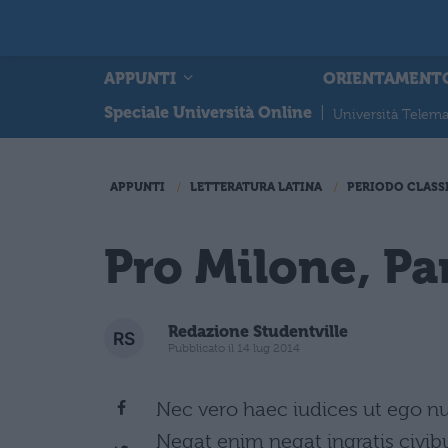
APPUNTI
ORIENTAMENT
Speciale Università Online
|
Università Telema
APPUNTI
LETTERATURA LATINA
PERIODO CLASS
Pro Milone, Pa
Redazione Studentville
Pubblicato il 14 lug 2014
Nec vero haec iudices ut ego nu
Negat enim negat ingratis civibu