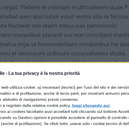
n negat. Plebem et infimam multitudinem quae P.
inebat eam quo tutior esset vestra vita se fecisse
 flecteret sed etiam tribus suis patrimoniis
bem muneribus placarit vos non conciliarit meriti
enatus erga se benevolentiam temporibus his ipsi
vero et vestrorum ordinum occursationes studia
rtuna dederit se secum ablaturum esse dicit.
le -
La tua privacy è la nostra priorità
web utilizza cookie: a) necessari (tecnici) per l'uso del sito e dei serviz
 dice piangendo, come io faccio adesso, ma col
analitici e di profilazione, anche di terze parti, per mostrarti annunci pers
e abitudini di navigazione) previo consenso.
. Egli, infatti, non dice di aver fatto quanto ha
zzo è regolato dalla relativa cookie policy,
leggi cliccando qui
.
 nega di averlo compiuto per cittadini pavidi e
so ai cookies facoltativi puoi accettarli tutti cliccando sul bottone Accetta
ccando su Gestisci opzioni è possibile accedere al pannello di controllo e
nere. Quanto alla plebe e alla massa d'infimo rang
e (anche di profilazione); Se rifiuti tutto, userai solo i cookie tecnici di def
acciava i vostri beni, egli ricorda che per render