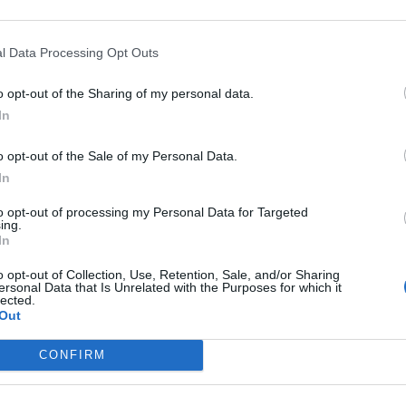
a a sé devota non solo fino a piegarla col suo valor
l Data Processing Opt Outs
ela col sacrificio di tre patrimoni: dopo aver
ioni, è sicuro di essersi procurato il vostro favor
o opt-out of the Sharing of my personal data.
renze nei confronti dello stato. La benevolenza d
In
 chiara in questi ultimi tempi; ma qualunque via g
o opt-out of the Sale of my Personal Data.
fferma che porterà con sé gli atti d'ossequio, vostr
In
i ordini, le dimostrazioni di simpatia, le parole
to opt-out of processing my Personal Data for Targeted
ing.
In
o opt-out of Collection, Use, Retention, Sale, and/or Sharing
ersonal Data that Is Unrelated with the Purposes for which it
lected.
Out
ESSARE
CONFIRM
LETTERATURA LATINA
Pro Milone, Paragrafo 17