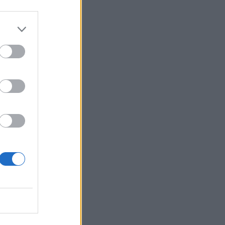
e,
e
el
li
i