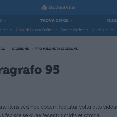
O
TROVA CORSI
GUID
tiche
Corsi di Laurea Online
Master Online
Guide Utili
ICO
CICERONE
PRO MILONE DI CICERONE
ragrafo 95
nc flens sed hoc eodem loquitur voltu quo videti
s fecisse se quae fecerit; timidis et omnia