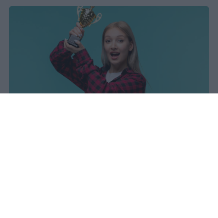
sniro
Pubblicato il 7 ago 2026
Il Ministero dell’Istruzione e del Merito ha
diffuso i dati ufficiali sugli esiti degli esami
di Maturità per l’anno scolastico 2025/2026,
offrendo un quadro complessivo degli