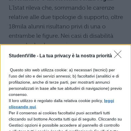
L’Istat rileva che, sommando le carenze
relative alle due tipologie di supporto, oltre
18mila alunni risultano privi di una o
entrambe le figure. Nei casi di disabilità
grave, le due lacune si sovrappongono
frequentemente, moltiplicando le difficoltà.
StudentVille -
La tua privacy è la nostra priorità
Senza coordinamento, ogni scuola si
Questo sito web utilizza cookie: a) necessari (tecnici) per
muove in ordine sparso, e le famiglie si
l'uso del sito e dei servizi annessi; b) facoltativi (analitici e di
profilazione, anche di terze parti, per mostrarti annunci
trovano a negoziare caso per caso.
personalizzati in base alle tue abitudini di navigazione) previo
consenso.
Le conseguenze sulla
Il loro utilizzo è regolato dalla relativa cookie policy,
leggi
cliccando qui
.
frequenza scolastica e sul
Per il consenso ai cookies facoltativi puoi accettarli tutti
benessere degli studenti
cliccando sul bottone Accetta tutti qui di seguito. Cliccando su
Gestisci opzioni è possibile accedere al pannello di controllo