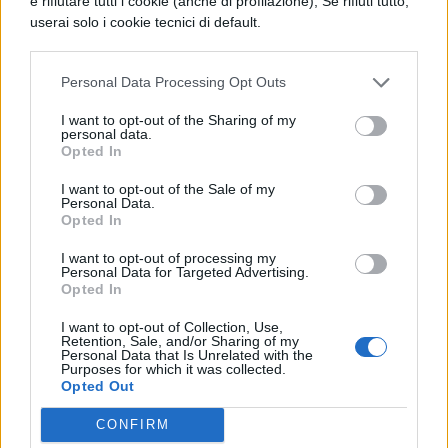
e rifiutare tutti i cookie (anche di profilazione); Se rifiuti tutto,
La mancanza di assistenti igienico-
userai solo i cookie tecnici di default.
personali ha ripercussioni immediate sulla
vita scolastica quotidiana. Molti studenti
Personal Data Processing Opt Outs
non riescono ad andare in bagno nei tempi
I want to opt-out of the Sharing of my
personal data.
giusti e si rivolgono in modo improvvisato a
Opted In
docenti o compagni, senza le garanzie di
I want to opt-out of the Sale of my
riservatezza e sicurezza necessarie.
Personal Data.
Opted In
In alcuni casi, sono costretti a trattenersi,
I want to opt-out of processing my
Personal Data for Targeted Advertising.
con possibili ricadute sulla salute fisica e
Opted In
sul benessere psicologico.
I want to opt-out of Collection, Use,
Retention, Sale, and/or Sharing of my
Queste difficoltà limitano anche la
Personal Data that Is Unrelated with the
Purposes for which it was collected.
partecipazione alla vita scolastica:
Opted Out
l’impossibilità di frequentare il tempo
CONFIRM