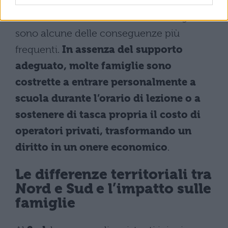
pieno, l’esclusione dalle gite scolastiche e la
riduzione dell’orario su richiesta dei genitori
sono alcune delle conseguenze più
frequenti.
In assenza del supporto
adeguato, molte famiglie sono
costrette a entrare personalmente a
scuola durante l’orario di lezione o a
sostenere di tasca propria il costo di
operatori privati, trasformando un
diritto in un onere economico
.
Le differenze territoriali tra
Nord e Sud e l’impatto sulle
famiglie