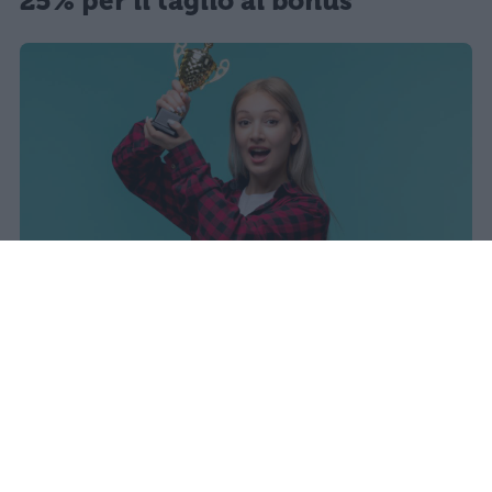
25% per il taglio ai bonus
sniro
Pubblicato il 7 ago 2026
Il Ministero dell’Istruzione e del Merito ha
diffuso i dati ufficiali sugli esiti degli esami
di Maturità per l’anno scolastico 2025/2026,