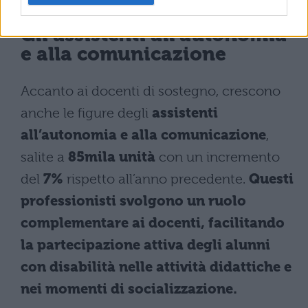
Gli assistenti all’autonomia
e alla comunicazione
Accanto ai docenti di sostegno, crescono
anche le figure degli
assistenti
all’autonomia e alla comunicazione
,
salite a
85mila unità
con un incremento
del
7%
rispetto all’anno precedente.
Questi
professionisti svolgono un ruolo
complementare ai docenti, facilitando
la partecipazione attiva degli alunni
con disabilità nelle attività didattiche e
nei momenti di socializzazione.