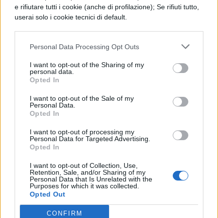
identica a quella dei disturbi dello sviluppo
e rifiutare tutti i cookie (anche di profilazione); Se rifiuti tutto,
userai solo i cookie tecnici di default.
psicologico.
Queste due condizioni
costituiscono insieme la maggioranza
Personal Data Processing Opt Outs
assoluta dei casi certificati nel sistema
I want to opt-out of the Sharing of my
scolastico italiano.
personal data.
Opted In
Il report ISTAT conferma inoltre una
I want to opt-out of the Sale of my
Personal Data.
marcata asimmetria di genere
: tra gli
Opted In
studenti con disabilità si contano
236
I want to opt-out of processing my
maschi ogni 100 femmine
. Questa
Personal Data for Targeted Advertising.
Opted In
differenza riflette la maggiore incidenza tra
I want to opt-out of Collection, Use,
i ragazzi dei disturbi del neurosviluppo,
Retention, Sale, and/or Sharing of my
Personal Data that Is Unrelated with the
condizioni diagnosticate con frequenza
Purposes for which it was collected.
Opted Out
nettamente superiore nel sesso maschile
CONFIRM
rispetto a quello femminile.