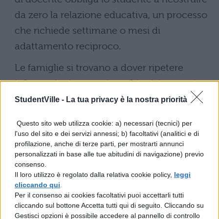
da zero la relazione educativa, un processo
che richiede settimane o mesi di
adattamento reciproco.
Le famiglie si trovano a dover ripetere
informazioni, strategie e obiettivi a nuovi
interlocutori, con inevitabile dispendio di
StudentVille -
La tua privacy è la nostra priorità
energie e rallentamento dei progressi
Questo sito web utilizza cookie: a) necessari (tecnici) per
didattici ed educativi.
l'uso del sito e dei servizi annessi; b) facoltativi (analitici e di
profilazione, anche di terze parti, per mostrarti annunci
Il profilo degli studenti:
personalizzati in base alle tue abitudini di navigazione) previo
consenso.
tipologie e genere
Il loro utilizzo è regolato dalla relativa cookie policy,
leggi
cliccando qui
.
Le disabilità intellettive rappresentano il
Per il consenso ai cookies facoltativi puoi accettarli tutti
cliccando sul bottone Accetta tutti qui di seguito. Cliccando su
36% degli alunni con disabilità
, quota
Gestisci opzioni è possibile accedere al pannello di controllo