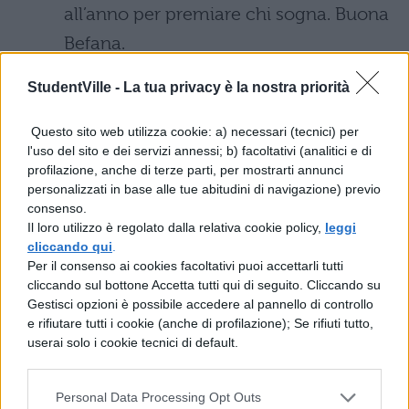
all’anno per premiare chi sogna. Buona
Befana.
Proverbi famosi: Di Befana, la rapa è
StudentVille -
La tua privacy è la nostra priorità
vana
Questo sito web utilizza cookie: a) necessari (tecnici) per
l'uso del sito e dei servizi annessi; b) facoltativi (analitici e di
Ancora auguri in rima…La befana non
profilazione, anche di terze parti, per mostrarti annunci
personalizzati in base alle tue abitudini di navigazione) previo
è lontana: M’han detto: “La Befana non
consenso.
è poi tanto lontana, sulla scopa è già
Il loro utilizzo è regolato dalla relativa cookie policy,
leggi
cliccando qui
.
per via giungerà all’Epifania! Porterà pei
Per il consenso ai cookies facoltativi puoi accettarli tutti
bimbi buoni chicche, dolci, panettoni e
cliccando sul bottone Accetta tutti qui di seguito. Cliccando su
Gestisci opzioni è possibile accedere al pannello di controllo
milioni di altri doni”. Lietamente la
e rifiutare tutti i cookie (anche di profilazione); Se rifiuti tutto,
calzetta preparai con grande fretta: la
userai solo i cookie tecnici di default.
Befana qui passò la mia casa visitò
tutto questo mi portò.
Personal Data Processing Opt Outs