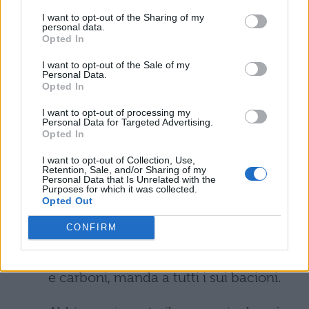
I want to opt-out of the Sharing of my
Frasi divertenti sulla Befana
personal data.
Opted In
Per la serie “
meglio abbondare
“, così più
I want to opt-out of the Sale of my
Personal Data.
opzioni di scelta avrai e più ti divertirai a
Opted In
scegliere quella più adatta a chi vuoi far
I want to opt-out of processing my
Personal Data for Targeted Advertising.
recapitare il tuo messaggio d’auguri, ecco
Opted In
una raccolta di battute e frasi divertenti
I want to opt-out of Collection, Use,
Retention, Sale, and/or Sharing of my
sulla befana:
Personal Data that Is Unrelated with the
Purposes for which it was collected.
Opted Out
La befana a volte ritarda perché ormai
CONFIRM
è sorda e tarda, a coloro che son buoni
lascia sempre molti doni… ma tra dolci
e carboni, manda a tutti i sui bacioni.