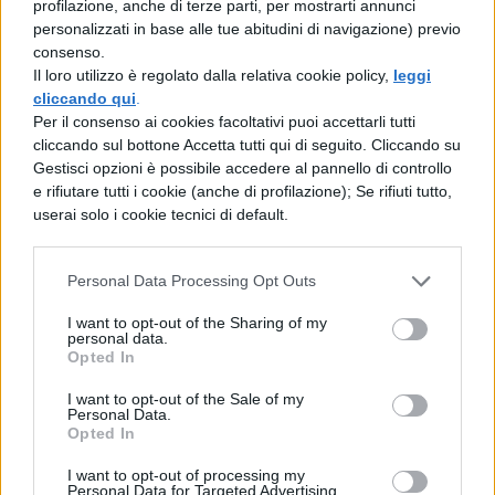
profilazione, anche di terze parti, per mostrarti annunci
gigantesca
e tutta da mangiare.
personalizzati in base alle tue abitudini di navigazione) previo
consenso.
Nella Bergamasca potete trovare qualcuno
Il loro utilizzo è regolato dalla relativa cookie policy,
leggi
che scruta ancora il cielo per l’arrivo di
cliccando qui
.
Per il consenso ai cookies facoltativi puoi accettarli tutti
Santa Claus. Ma anche qui niente slitta! Il
cliccando sul bottone Accetta tutti qui di seguito. Cliccando su
“nonnino rosso” arriva in parapendio,
Gestisci opzioni è possibile accedere al pannello di controllo
e rifiutare tutti i cookie (anche di profilazione); Se rifiuti tutto,
scortato da renne ed elfi, a loro volta in volo
userai solo i cookie tecnici di default.
su deltaplani. Un’idea “copiata” a quanto
pare anche dalla Befana, che il 6 gennaio,
Personal Data Processing Opt Outs
lascerà la scopa per un moderno
I want to opt-out of the Sharing of my
parapendio! Alla faccia di chi la chiama
personal data.
Opted In
“vecchina”….
I want to opt-out of the Sale of my
Personal Data.
Opted In
I want to opt-out of processing my
Personal Data for Targeted Advertising.