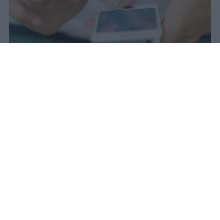
Il 21 luglio la Francia ha approvato
una legge che vieta ai minori di
quindici anni l'accesso ai social
network, in vigore dal 1° settembre.
Redazione Studentville
Pubblicato il 29 lug 2026
Il 21 luglio la Francia ha approvato una
legge che
vieta ai minori di quindici