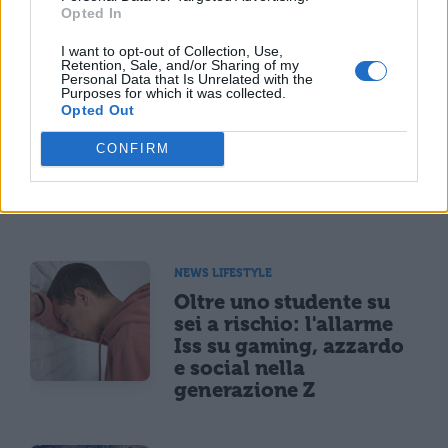
Opted In
TI POTREBBE INTERESSARE
I want to opt-out of Collection, Use,
Retention, Sale, and/or Sharing of my
Personal Data that Is Unrelated with the
NEWS LIFESTYLE
Purposes for which it was collected.
Opted Out
Francia vieta i social ai
minori di 15 anni dal 1°
CONFIRM
settembre: come
funziona il controllo
dell'età
NEWS LIFESTYLE
Oltre uno studente su
sei a rischio: l'allarme
Iss su gaming, azzardo
e social nella
generazione Z