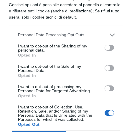
cielo.
Gestisci opzioni è possibile accedere al pannello di controllo
e rifiutare tutti i cookie (anche di profilazione); Se rifiuti tutto,
La produzione musicale
userai solo i cookie tecnici di default.
Il nuovo singolo “Bella davvero” vede la
Personal Data Processing Opt Outs
collaborazione tra
Ultimo e il rinomato
I want to opt-out of the Sharing of my
personal data.
producer Juli
, che ha saputo valorizzare
Opted In
l’intensità emotiva del brano attraverso un
I want to opt-out of the Sale of my
Personal Data.
arrangiamento curato e coinvolgente. La
Opted In
produzione si caratterizza per un sound
I want to opt-out of processing my
che fonde elementi pop con sfumature più
Personal Data for Targeted Advertising.
Opted In
intimiste, dove la voce di Ultimo viene
I want to opt-out of Collection, Use,
accompagnata da una strumentazione che
Retention, Sale, and/or Sharing of my
Personal Data that Is Unrelated with the
cresce gradualmente seguendo
Purposes for which it was collected.
Opted Out
l’evoluzione narrativa del testo.