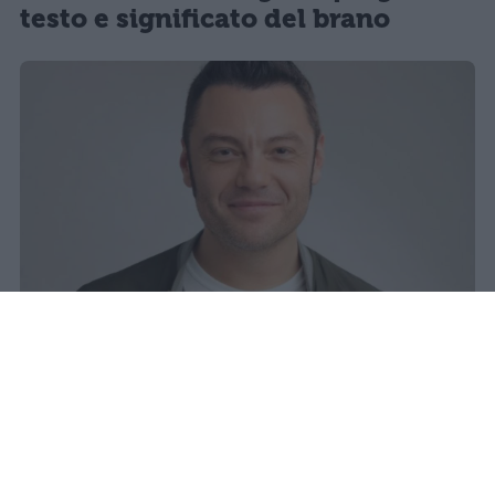
testo e significato del brano
Tiziano Ferro torna con il singolo
Fingo & Spingo e il nuovo album
Sono un grande: un progetto
intenso che segna la sua rinascita
artistica.