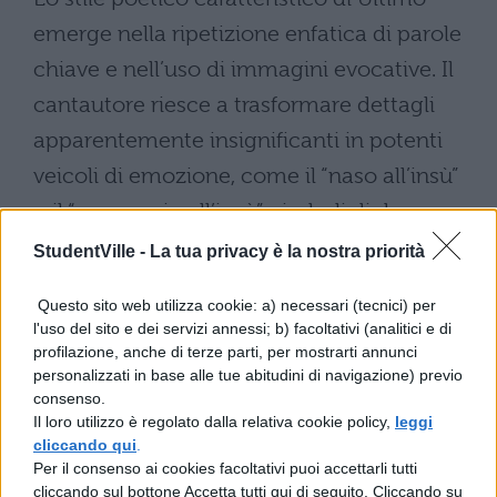
emerge nella ripetizione enfatica di parole
chiave e nell’uso di immagini evocative. Il
cantautore riesce a trasformare dettagli
apparentemente insignificanti in potenti
veicoli di emozione, come il “naso all’insù”
o il “cappuccio all’insù”, simboli di due
anime che, pur nella loro diversità, si
StudentVille -
La tua privacy è la nostra priorità
cercavano reciprocamente.
Questo sito web utilizza cookie: a) necessari (tecnici) per
Nonostante la consapevolezza della fine, il
l'uso del sito e dei servizi annessi; b) facoltativi (analitici e di
profilazione, anche di terze parti, per mostrarti annunci
brano si chiude con un messaggio di
personalizzati in base alle tue abitudini di navigazione) previo
consenso.
speranza velata, suggerendo la possibilità
Il loro utilizzo è regolato dalla relativa cookie policy,
leggi
di un futuro ricongiungimento, come stelle
cliccando qui
.
Per il consenso ai cookies facoltativi puoi accettarli tutti
destinate a brillare nello stesso pezzo di
cliccando sul bottone Accetta tutti qui di seguito. Cliccando su