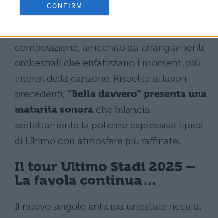
CONFIRM
Il pianoforte, strumento distintivo
dell’artista, mantiene un ruolo centrale nella
composizione, arricchito da arrangiamenti
orchestrali che enfatizzano i momenti più
intensi della canzone. Rispetto ai lavori
precedenti,
“Bella davvero” presenta una
maturità sonora
che bilancia
perfettamente la potenza espressiva tipica
di Ultimo con atmosfere più raffinate.
Il tour Ultimo Stadi 2025 –
La favola continua…
Il nuovo singolo anticipa un’estate ricca di