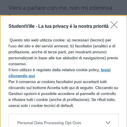
Vieni a parlare con me, non mi interessa
Per te voglio essere senza cuore
Mi passi le mani tra i capelli
StudentVille -
La tua privacy è la nostra priorità
E dimentico che non voglio questo
Questo sito web utilizza cookie: a) necessari (tecnici) per
Vieni a parlare con me, non mi interessa
l'uso del sito e dei servizi annessi; b) facoltativi (analitici e di
profilazione, anche di terze parti, per mostrarti annunci
Per te voglio essere senza cuore
personalizzati in base alle tue abitudini di navigazione) previo
Mi strapperai di nuovo il cuore
consenso.
Il loro utilizzo è regolato dalla relativa cookie policy,
leggi
Ma mi sentirò vivo, mi sentirò vivo, sì
cliccando qui
.
Per il consenso ai cookies facoltativi puoi accettarli tutti
Un assaggio è già abbastanza
cliccando sul bottone Accetta tutti qui di seguito. Cliccando su
Penso di essere dipendente
Gestisci opzioni è possibile accedere al pannello di controllo
e rifiutare tutti i cookie (anche di profilazione); Se rifiuti tutto,
Certo che mi ucciderai
userai solo i cookie tecnici di default.
L’amore è la droga più dolce (Droga)
Ma niente è delizioso come la tua
Personal Data Processing Opt Outs