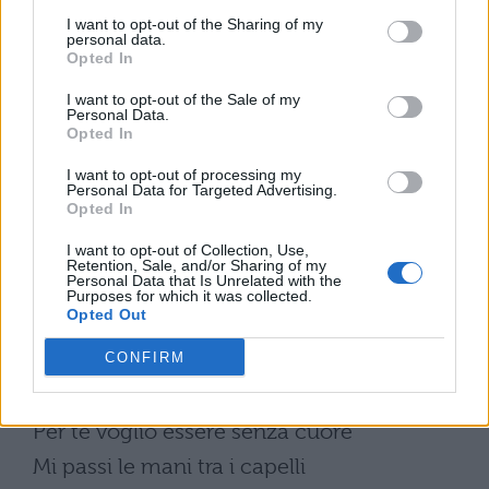
manipolazione
I want to opt-out of the Sharing of my
personal data.
Eh, oh
Opted In
Voglio davvero saperlo?
I want to opt-out of the Sale of my
Personal Data.
Andrò ovunque tu voglia andare
Opted In
So che hai il controllo
I want to opt-out of processing my
Personal Data for Targeted Advertising.
(Controllo, ce l’hai)
Opted In
So che mi chiamerai pazzo
I want to opt-out of Collection, Use,
Retention, Sale, and/or Sharing of my
Non è la prima volta che ti chiamo tesoro
Personal Data that Is Unrelated with the
Purposes for which it was collected.
E ogni volta che tocchi il mio corpo
Opted Out
È come se mi avessi già strappato il cuore
CONFIRM
Vieni a parlare con me, non mi interessa
Per te voglio essere senza cuore
Mi passi le mani tra i capelli