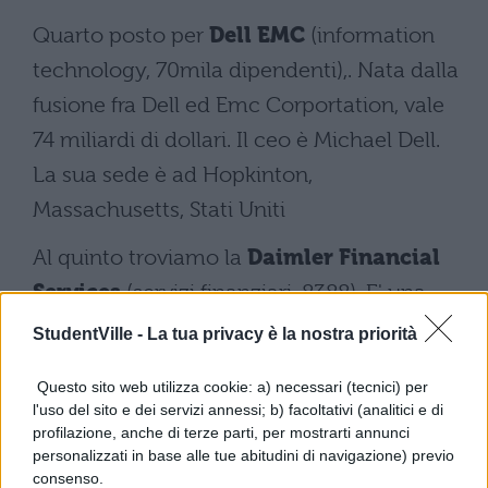
Quarto posto per
Dell EMC
(information
technology, 70mila dipendenti),. Nata dalla
fusione fra Dell ed Emc Corportation, vale
74 miliardi di dollari. Il ceo è Michael Dell.
La sua sede è ad Hopkinton,
Massachusetts, Stati Uniti
Al quinto troviamo la
Daimler Financial
Services
(servizi finanziari, 8388). E' una
banca tedesca con sede a Stoccarda.
StudentVille -
La tua privacy è la nostra priorità
Fondata nel 2007.
Questo sito web utilizza cookie: a) necessari (tecnici) per
Sesto posto per
NetApp
(information
l'uso del sito e dei servizi annessi; b) facoltativi (analitici e di
profilazione, anche di terze parti, per mostrarti annunci
technology, 12774). Fornisce software ,
personalizzati in base alle tue abitudini di navigazione) previo
sistemi e servizi per aiutare i clienti a
consenso.