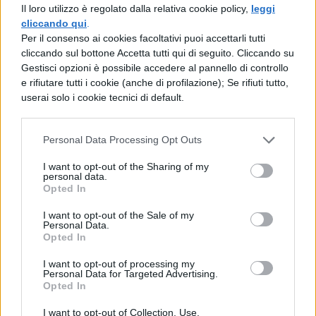
Il loro utilizzo è regolato dalla relativa cookie policy,
leggi
gestire ed archiviare i propri dati on-
cliccando qui
.
premises e nel cloud. Fondata nel 1992, il
Per il consenso ai cookies facoltativi puoi accettarli tutti
cliccando sul bottone Accetta tutti qui di seguito. Cliccando su
Ceo è George Kurian. Sede: Sunnyvale,
Gestisci opzioni è possibile accedere al pannello di controllo
e rifiutare tutti i cookie (anche di profilazione); Se rifiuti tutto,
California, Stati Uniti
userai solo i cookie tecnici di default.
Al settimo posto
Adecco
(Professional
Services 35,000). Agenzia multinazionale di
Personal Data Processing Opt Outs
selezione del personale, con sede a
I want to opt-out of the Sharing of my
personal data.
Glattbrugg, nel Canton Zurigo in Svizzera.
Opted In
Fondata nel 1996 da Klaus Johann Jacobs,
I want to opt-out of the Sale of my
Personal Data.
attualmente il suo Ceo è Alain Dehaze.
Opted In
I want to opt-out of processing my
Personal Data for Targeted Advertising.
Opted In
I want to opt-out of Collection, Use,