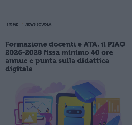
HOME
NEWS SCUOLA
Formazione docenti e ATA, il PIAO
2026-2028 fissa minimo 40 ore
annue e punta sulla didattica
digitale