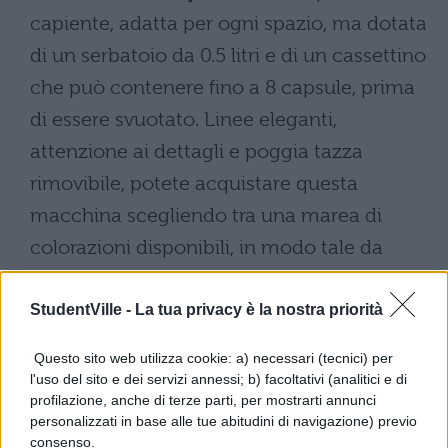
capiente, adatta per ogni spazio, ma dotata
di un serbatoio da 0.5 litri e di un cassettino
che può contenere fino a 8 capsule, prima
di essere svuotato. Linee eleganti,
attenzione ai dettagli e poggia tazza
rimovibile, potete acquistare questa
macchina scegliendo tra una marea di
colorazioni disponibili, in modo tale da
poter rispettare l’arredamento nella vostra
cucina. Lei funziona esclusivamente con
StudentVille -
La tua privacy è la nostra priorità
capsule in alluminio.
Questo sito web utilizza cookie: a) necessari (tecnici) per
l'uso del sito e dei servizi annessi; b) facoltativi (analitici e di
profilazione, anche di terze parti, per mostrarti annunci
personalizzati in base alle tue abitudini di navigazione) previo
consenso.