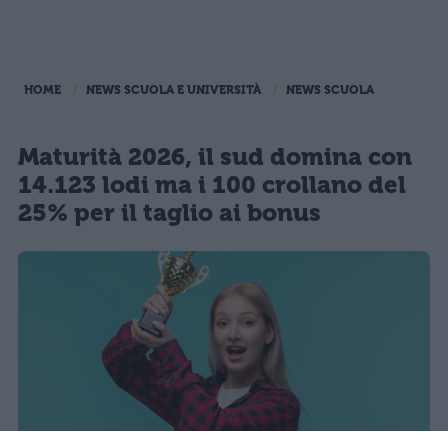
HOME
NEWS SCUOLA E UNIVERSITÀ
NEWS SCUOLA
Maturità 2026, il sud domina con
14.123 lodi ma i 100 crollano del
25% per il taglio ai bonus