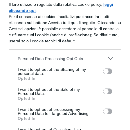
Il loro utilizzo è regolato dalla relativa cookie policy,
leggi
cliccando qui
.
Per il consenso ai cookies facoltativi puoi accettarli tutti
cliccando sul bottone Accetta tutti qui di seguito. Cliccando su
[affiliate_generic type=”button”
Gestisci opzioni è possibile accedere al pannello di controllo
e rifiutare tutti i cookie (anche di profilazione); Se rifiuti tutto,
url=”https://www.amazon.it/Bialetti-
userai solo i cookie tecnici di default.
Macchina-Espresso-Alluminio-
Supercompatta/dp/B0943ZSVRP/”
Personal Data Processing Opt Outs
text=”Compralo su Amazon”]
I want to opt-out of the Sharing of my
personal data.
Questa offerta è davvero interessante,
Opted In
acquistate subito la
Bialetti Caffè
I want to opt-out of the Sale of my
Personal Data.
Espresso a soli 54,90 €
. Inoltre vi
Opted In
ricordiamo che grazie alla politica resi di
I want to opt-out of processing my
Personal Data for Targeted Advertising.
Amazon, avete 30 giorni dalla date
Opted In
dell’acquisto, per decidere se volete tenere
I want to opt-out of Collection, Use,