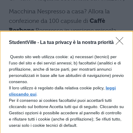
Macchina Nespresso a casa? Allora la
confezione da 100 capsule di
Caffè
Borbone
Respresso in versione miscela
rossa ti torna utile. In vendita su
Amazon a
StudentVille -
La tua privacy è la nostra priorità
soli 16,59€.
Questo sito web utilizza cookie: a) necessari (tecnici) per
l'uso del sito e dei servizi annessi; b) facoltativi (analitici e di
profilazione, anche di terze parti, per mostrarti annunci
personalizzati in base alle tue abitudini di navigazione) previo
consenso.
Il loro utilizzo è regolato dalla relativa cookie policy,
leggi
cliccando qui
.
[affiliate_generic type=”button”
Per il consenso ai cookies facoltativi puoi accettarli tutti
url=”https://www.amazon.it/dp/B06W54N
cliccando sul bottone Accetta tutti qui di seguito. Cliccando su
Gestisci opzioni è possibile accedere al pannello di controllo
MJY” text=”Acquista Caffè Borbone su
e rifiutare tutti i cookie (anche di profilazione); Se rifiuti tutto,
userai solo i cookie tecnici di default.
Amazon”]