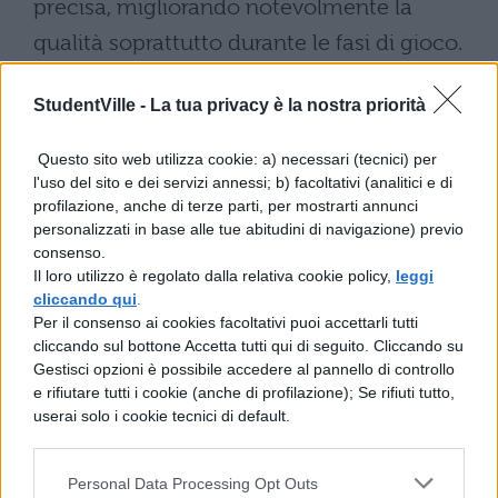
precisa, migliorando notevolmente la
qualità soprattutto durante le fasi di gioco.
StudentVille -
La tua privacy è la nostra priorità
Questo sito web utilizza cookie: a) necessari (tecnici) per
l'uso del sito e dei servizi annessi; b) facoltativi (analitici e di
profilazione, anche di terze parti, per mostrarti annunci
personalizzati in base alle tue abitudini di navigazione) previo
consenso.
Black Shark 5 Pro
Il loro utilizzo è regolato dalla relativa cookie policy,
leggi
cliccando qui
.
Ma non finisce qui. I nuovi Black Shark
Per il consenso ai cookies facoltativi puoi accettarli tutti
contano sensori fotografici posteriori da 64
cliccando sul bottone Accetta tutti qui di seguito. Cliccando su
Gestisci opzioni è possibile accedere al pannello di controllo
e 108 MP, connettività 5G per una velocità
e rifiutare tutti i cookie (anche di profilazione); Se rifiuti tutto,
ottimale di connessione, audio stereo ed un
userai solo i cookie tecnici di default.
design clamorosamente aggressivo. Sotto
la scocca, inoltre, c’è tutta la qualità di un
Personal Data Processing Opt Outs