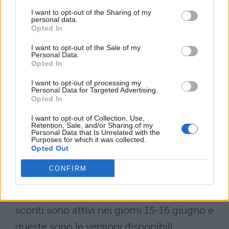
comparto di dissipazione a raffreddamento
I want to opt-out of the Sharing of my
personal data.
liquido reingegnerizzato per offrire le
Opted In
migliori performance possibili.
I want to opt-out of the Sale of my
Personal Data.
Opted In
Black Shark 5 e 5 Pro:
prezzi, sconto e versioni
I want to opt-out of processing my
Personal Data for Targeted Advertising.
Opted In
L’occasionissima immediata per mettere
I want to opt-out of Collection, Use,
Retention, Sale, and/or Sharing of my
mano ai nuovi Black Shark è quella del
Personal Data that Is Unrelated with the
Purposes for which it was collected.
Black Shark Brand Day
di Ali Express,
Opted Out
dove grazie a due coupon dedicati è
CONFIRM
possibile accedere ad importanti sconti
sulla nuova generazione Black Shark. Gli
sconti sono attivi nei giorni 15-16 giugno e
queste sono le versioni disponibili: