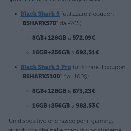
Black Shark 5
(utilizzare il coupon
“
BSHARK570
” da -70$)
8GB+128GB
a
572,09€
16GB+256GB
a
692,51€
Black Shark 5 Pro
(utilizzare il coupon
“
BSHARK5100
” da -100$)
8GB+128GB
a
873,23€
16GB+256GB
a
982,53€
Un dispositivo che nasce per il gaming,
quindi, ma che nelle mani di uno studente