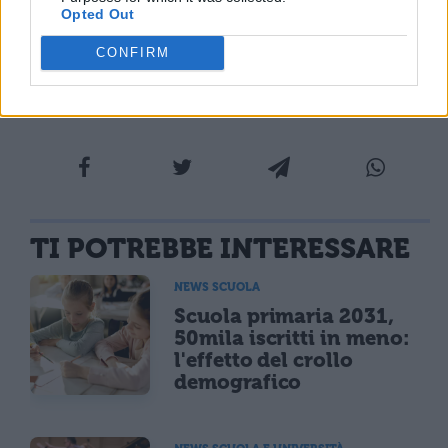
Opted Out
CONFIRM
TI POTREBBE INTERESSARE
NEWS SCUOLA
Scuola primaria 2031,
50mila iscritti in meno:
l'effetto del crollo
demografico