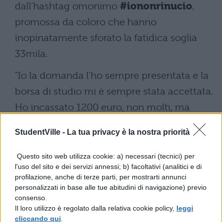
dall'hashtag omonimo
#iononrinucio
,
promossa da coloro che hanno
inopinatamente sforato la fatidica soglia
33mila.
"Io la domanda l'ho sempre presentata e la
borsa di studio mi è sempre stata accettata.
Ho incassato 1200 euro, non molti, ma
sufficienti a comprare libri e peremettermi
StudentVille -
La tua privacy è la nostra priorità
qualche vizio", le parole di Lorenzo a La
Repubblica "Senza contare che con la borsa
Questo sito web utilizza cookie: a) necessari (tecnici) per
l'uso del sito e dei servizi annessi; b) facoltativi (analitici e di
di studio avevo accesso alla mensa, sia a
profilazione, anche di terze parti, per mostrarti annunci
pranzo che a cena, e che avevo una stanza
personalizzati in base alle tue abitudini di navigazione) previo
consenso.
gratis".
Il loro utilizzo è regolato dalla relativa cookie policy,
leggi
cliccando qui
.