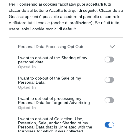
Quest'anno non c'è stato nulla da fare.
Per il consenso ai cookies facoltativi puoi accettarli tutti
"Incredibile. Mi hanno fatto notare in
cliccando sul bottone Accetta tutti qui di seguito. Cliccando su
Gestisci opzioni è possibile accedere al pannello di controllo
segreteria che il mio
Isee
, nonostante i
e rifiutare tutti i cookie (anche di profilazione); Se rifiuti tutto,
nuovi criteri, non era aumentato di molto.
userai solo i cookie tecnici di default.
La mia soglia Ispe, che è sempre stata a
Personal Data Processing Opt Outs
quota 30mila, però quest'anno è di 37500.
E' stato uno smacco".
I want to opt-out of the Sharing of my
personal data.
Opted In
Per info sulle Tasse Universitarie clicca su:
I want to opt-out of the Sale of my
Personal Data.
Tasse Universitarie 2016, la guida
Opted In
I want to opt-out of processing my
Esonero Tasse Universitarie
Personal Data for Targeted Advertising.
Opted In
Come richiedere una borsa di studio
I want to opt-out of Collection, Use,
Retention, Sale, and/or Sharing of my
Personal Data that Is Unrelated with the
Tasse universitarie: tutte le detrazioni
Purposes for which it was collected.