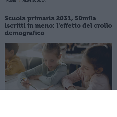
HOME
NEWS SCUOLA
Scuola primaria 2031, 50mila
iscritti in meno: l'effetto del crollo
demografico
Nel 2025 l'Italia registra il minimo