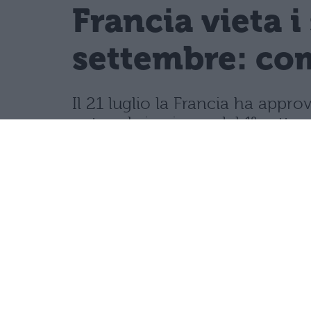
Francia vieta i
settembre: com
Il 21 luglio la Francia ha appro
network, in vigore dal 1° sette