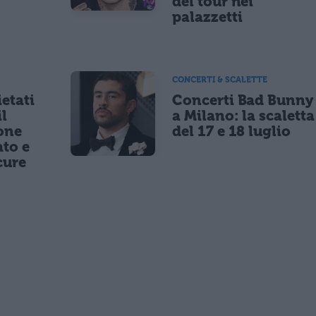
a
del tour nei
palazzetti
CONCERTI & SCALETTE
etati
Concerti Bad Bunny
il
a Milano: la scaletta
one
del 17 e 18 luglio
to e
cure