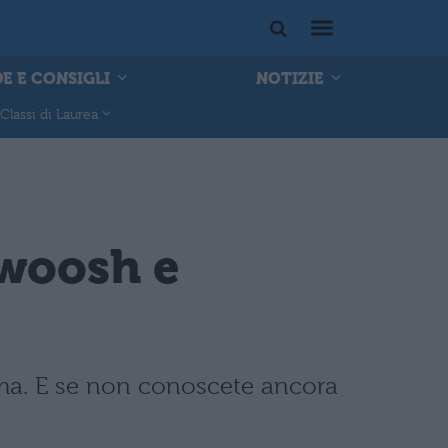
E E CONSIGLI
NOTIZIE
Classi di Laurea
lwoosh e
ema. E se non conoscete ancora