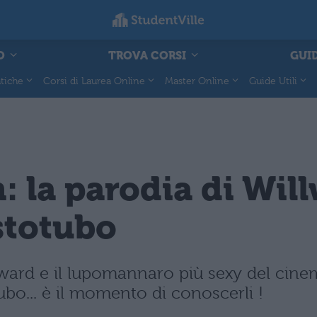
O
TROVA CORSI
GUID
tiche
Corsi di Laurea Online
Master Online
Guide Utili
 la parodia di Wil
stotubo
dward e il lupomannaro più sexy del cin
o... è il momento di conoscerli !