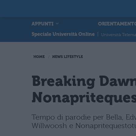
APPUNTI
ORIENTAMENT
Speciale Università Online
|
Università Telema
HOME
NEWS LIFESTYLE
Breaking Dawn:
Nonapriteque
Tempo di parodie per Bella, E
Willwoosh e Nonapritequestotub