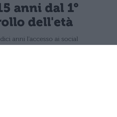
15 anni dal 1°
llo dell'età
dici anni l'accesso ai social