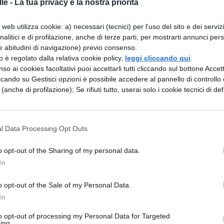
le -
La tua privacy è la nostra priorità
web utilizza cookie: a) necessari (tecnici) per l'uso del sito e dei serviz
ticolo sulla saga di
Twilight
😛
analitici e di profilazione, anche di terze parti, per mostrarti annunci pers
e abitudini di navigazione) previo consenso.
e fatto la coda al cinema per vedere
Breaking
zzo è regolato dalla relativa cookie policy,
leggi cliccando qui
.
so ai cookies facoltativi puoi accettarli tutti cliccando sul bottone Accetta
 davanti al pc a guardare la divertentissima parodi
ccando su Gestisci opzioni è possibile accedere al pannello di controllo e
bo.
e (anche di profilazione); Se rifiuti tutto, userai solo i cookie tecnici di def
i, ma soprattutto per chi… ci adora prenderli in gir
l Data Processing Opt Outs
o opt-out of the Sharing of my personal data.
In
ESSARE
o opt-out of the Sale of my Personal Data.
NEWS LIFESTYLE
In
 social
Oltre uno studente
to opt-out of processing my Personal Data for Targeted
5 anni
su sei a rischio:
ing.