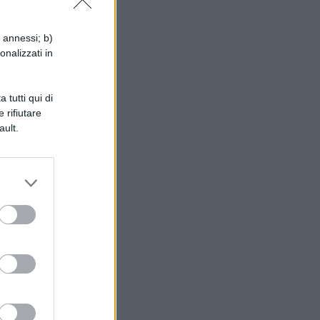
i annessi; b)
onalizzati in
 tutti qui di
a
 rifiutare
ault.
o!