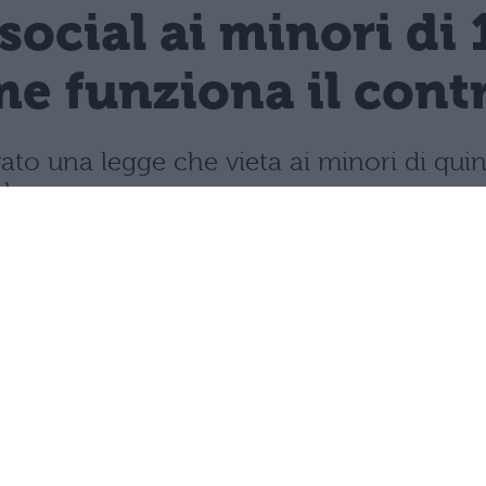
 social ai minori di 
e funziona il contro
vato una legge che vieta ai minori di quin
mbre.