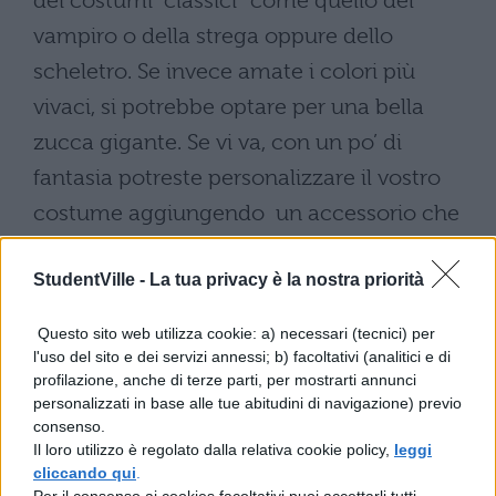
dei costumi “classici” come quello del
vampiro o della strega oppure dello
scheletro. Se invece amate i colori più
vivaci, si potrebbe optare per una bella
zucca gigante. Se vi va, con un po’ di
fantasia potreste personalizzare il vostro
costume aggiungendo un accessorio che
usate spesso per il vostro abbigliamento,
StudentVille -
La tua privacy è la nostra priorità
come per esempio un cappello o
quant’altro vi venga in mente.
Questo sito web utilizza cookie: a) necessari (tecnici) per
l'uso del sito e dei servizi annessi; b) facoltativi (analitici e di
Per lei che vuole essere un’originale
profilazione, anche di terze parti, per mostrarti annunci
strega verde, per la notte del 31 ottobre
personalizzati in base alle tue abitudini di navigazione) previo
consenso.
consigliamo una maschera da
Il loro utilizzo è regolato dalla relativa cookie policy,
leggi
preparare con un make-up fai da te.
cliccando qui
.
Per il consenso ai cookies facoltativi puoi accettarli tutti