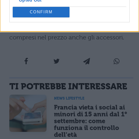
stabilire un budget da rispettare. Inoltre,
CONFIRM
nel momento in cui dovete comprare un
nuovo costume, verificate se sono
compresi nel prezzo anche gli accessori.
TI POTREBBE INTERESSARE
NEWS LIFESTYLE
Francia vieta i social ai
minori di 15 anni dal 1°
settembre: come
funziona il controllo
dell'età