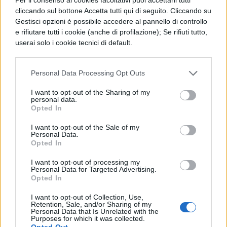
Come si realizza?
cliccando sul bottone Accetta tutti qui di seguito. Cliccando su
La sua preparazione è molto semplice,
Gestisci opzioni è possibile accedere al pannello di controllo
e rifiutare tutti i cookie (anche di profilazione); Se rifiuti tutto,
infatti, occorre mescolare in una ciotola un
userai solo i cookie tecnici di default.
cucchiaio di crema detergente contro la
pelle secca, un cucchiaio di amido
Personal Data Processing Opt Outs
cosmetico ed un cucchiaio di acqua
I want to opt-out of the Sharing of my
personal data.
aggiungendo qualche goccia di colorante
Opted In
alimentare di colore verde. Dopo spalmate
I want to opt-out of the Sale of my
Personal Data.
il composto sul vostro viso e avrete
Opted In
ottenuto una maschera molto originale che
I want to opt-out of processing my
di certo non passerà inosservata.
Personal Data for Targeted Advertising.
Opted In
Un ultimo consiglio se avete intenzione di
I want to opt-out of Collection, Use,
Retention, Sale, and/or Sharing of my
comprare un nuovo costume senza
Personal Data that Is Unrelated with the
Purposes for which it was collected.
spendere grosse cifre, forse sarebbe meglio
Opted Out