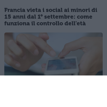
Francia vieta i social ai minori di
15 anni dal 1° settembre: come
funziona il controllo dell'età
Il 21 luglio la Francia ha approvato
una legge che vieta ai minori di