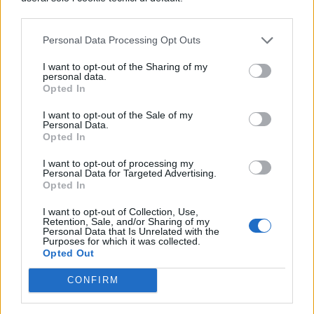
TI POTREBBE INTERESSARE
Personal Data Processing Opt Outs
NEWS SCUOLA
I want to opt-out of the Sharing of my
Carta docente 2026,
personal data.
Opted In
blocco del 31 agosto:
come spendere il
I want to opt-out of the Sale of my
residuo prima della
Personal Data.
scadenza
Opted In
I want to opt-out of processing my
Personal Data for Targeted Advertising.
Opted In
NEWS SCUOLA
Personale ATA, sblocco
I want to opt-out of Collection, Use,
delle posizioni
Retention, Sale, and/or Sharing of my
Personal Data that Is Unrelated with the
economiche e arretrati:
Purposes for which it was collected.
riunione ministeriale il
Opted Out
6 agosto
CONFIRM