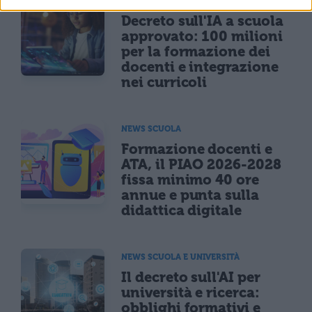
NEWS SCUOLA
Decreto sull'IA a scuola
approvato: 100 milioni
per la formazione dei
docenti e integrazione
nei curricoli
NEWS SCUOLA
Formazione docenti e
ATA, il PIAO 2026-2028
fissa minimo 40 ore
annue e punta sulla
didattica digitale
NEWS SCUOLA E UNIVERSITÀ
Il decreto sull'AI per
università e ricerca:
obblighi formativi e