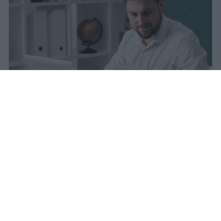
La carta docente 2026 resta bloccata
dal 31 agosto con data di sblocco
incerta. Il residuo deve essere speso
entro questa scadenza o andrà perso
definitivamente.
sniro
Pubblicato il 6 ago 2026