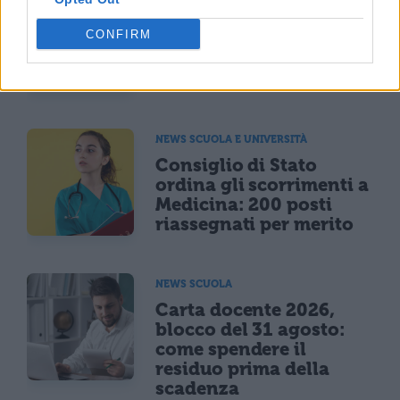
Programma Rita Levi
CONFIRM
Montalcini, 54 vincitori
selezionati: 25,5 milioni
per assunzioni e ricerca
NEWS SCUOLA E UNIVERSITÀ
Consiglio di Stato
ordina gli scorrimenti a
Medicina: 200 posti
riassegnati per merito
NEWS SCUOLA
Carta docente 2026,
blocco del 31 agosto:
come spendere il
residuo prima della
scadenza