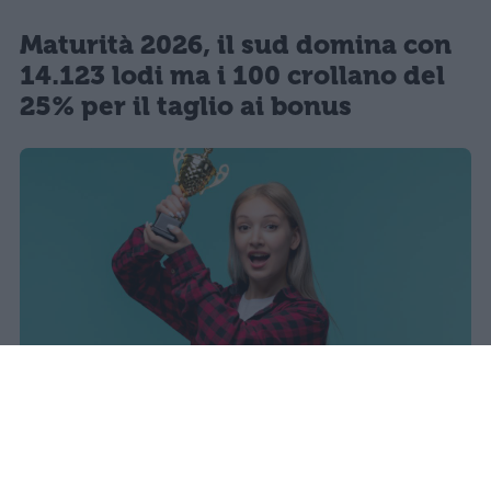
Maturità 2026, il sud domina con
14.123 lodi ma i 100 crollano del
25% per il taglio ai bonus
I dati ufficiali della Maturità 2026
rivelano una concentrazione di