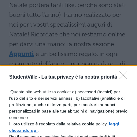
Natale porterà tanti like, perchè sono stati
buoni tutto l'anno) hanno realizzato per
noi per i vostri specialissimi auguri di
Natale! Ricordate che noi restiamo online
per darvi una mano: la nostra sezione
Appunti
è un bellissimo regalo, in ogni
momento dell'anno… per non parlare… di
quella dedicata alla
Maturità 2014
!
StudentVille -
La tua privacy è la nostra priorità
Questo sito web utilizza cookie: a) necessari (tecnici) per
l'uso del sito e dei servizi annessi; b) facoltativi (analitici e di
Da tutto lo staff di StudentVille.it
profilazione, anche di terze parti, per mostrarti annunci
personalizzati in base alle tue abitudini di navigazione) previo
consenso.
Il loro utilizzo è regolato dalla relativa cookie policy,
leggi
cliccando qui
.
Per il consenso ai cookies facoltativi puoi accettarli tutti