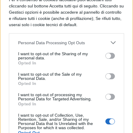
Buone Feste!!!
cliccando sul bottone Accetta tutti qui di seguito. Cliccando su
Gestisci opzioni è possibile accedere al pannello di controllo
e rifiutare tutti i cookie (anche di profilazione); Se rifiuti tutto,
userai solo i cookie tecnici di default.
Personal Data Processing Opt Outs
I want to opt-out of the Sharing of my
personal data.
TI POTREBBE INTERESSARE
Opted In
I want to opt-out of the Sale of my
MATURITÀ
Personal Data.
Opted In
Maturità 2026, il sud
domina con 14.123 lodi
I want to opt-out of processing my
ma i 100 crollano del
Personal Data for Targeted Advertising.
25% per il taglio ai
Opted In
bonus
I want to opt-out of Collection, Use,
Retention, Sale, and/or Sharing of my
Personal Data that Is Unrelated with the
Purposes for which it was collected.
NEWS SCUOLA E UNIVERSITÀ
Opted Out