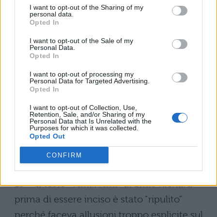
un aborto. La canzone è una riflessione
I want to opt-out of the Sharing of my
personal data.
fatta su un’esperienza personale vissuta
Opted In
dallo stesso Folds quando frequentava il
I want to opt-out of the Sale of my
liceo e stava con una ragazza che è poi,
Personal Data.
Opted In
appunto, è rimasta incinta e che poco dopo
I want to opt-out of processing my
ha abortito.
Personal Data for Targeted Advertising.
Opted In
18 – La stessa cosa per “The Freshman” dei
I want to opt-out of Collection, Use,
Verve Pipe, solo che la storia è stata
Retention, Sale, and/or Sharing of my
Personal Data that Is Unrelated with the
Purposes for which it was collected.
inventata dallo stesso cantante prendendo
Opted Out
spunto da una storia con una ragazza ai
CONFIRM
tempi del liceo.
19 – Il testo “Tutti Frutti” di Little Richard
prima di essere inciso è stato “ripulito”
perché faceva allusioni troppo esplicite sul