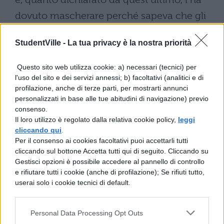
dovuto mascherare perché sapeva che gli
altri membri del gruppo si sarebbero stufati
StudentVille -
La tua privacy è la nostra priorità
di suonare delle canzoni che parlavano dei
suoi figli.
Questo sito web utilizza cookie: a) necessari (tecnici) per
l'uso del sito e dei servizi annessi; b) facoltativi (analitici e di
15 – La famosissima “Zombie” dei The
profilazione, anche di terze parti, per mostrarti annunci
personalizzati in base alle tue abitudini di navigazione) previo
Cranberries parla di un bambino che muore
consenso.
per colpa degli scontri terroristici
Il loro utilizzo è regolato dalla relativa cookie policy,
leggi
cliccando qui
.
nell’Irlanda del Nord degli anni ’90.
Per il consenso ai cookies facoltativi puoi accettarli tutti
cliccando sul bottone Accetta tutti qui di seguito. Cliccando su
16 – “Slide” dei
Goo Goo Dolls
parla di una
Gestisci opzioni è possibile accedere al pannello di controllo
ragazza rimasta incinta e che deve
e rifiutare tutti i cookie (anche di profilazione); Se rifiuti tutto,
userai solo i cookie tecnici di default.
decidere tra il matrimonio ed un aborto.
17 – Anche “Brick” di Ben Folds Five parla di
Personal Data Processing Opt Outs