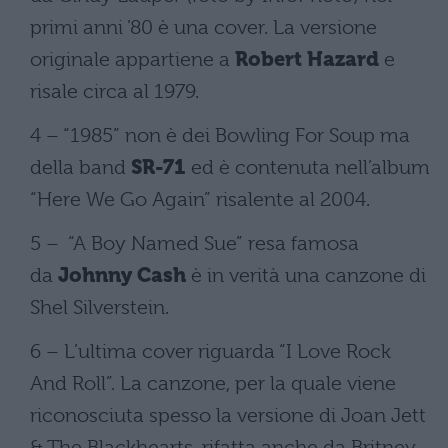
primi anni ’80 è una cover. La versione
originale appartiene a
Robert Hazard
e
risale circa al 1979.
4 – “1985” non è dei Bowling For Soup ma
della band
SR-71
ed è contenuta nell’album
“Here We Go Again” risalente al 2004.
5 – “A Boy Named Sue” resa famosa
da
Johnny Cash
è in verità una canzone di
Shel Silverstein.
6 – L’ultima cover riguarda “I Love Rock
And Roll”. La canzone, per la quale viene
riconosciuta spesso la versione di Joan Jett
& The Blackhearts, rifatta anche da Britney