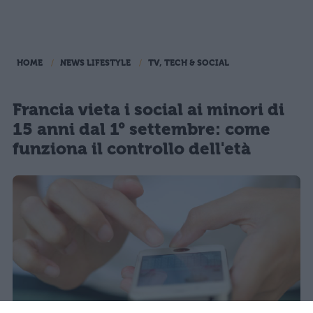
HOME
NEWS LIFESTYLE
TV, TECH & SOCIAL
Francia vieta i social ai minori di
15 anni dal 1° settembre: come
funziona il controllo dell'età