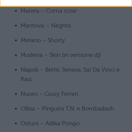
Matera – Coma cose
Mantova – Negrita
Merano – Shorty
Modena – Skin (in versione dj)
Napoli – Bertè, Senese, Sal Da Vinci e
Raiz
Nuoro – Giusy Ferreri
Olbia – Pinguini T.N. e Bombadash
Ostuni – Adika Pongo