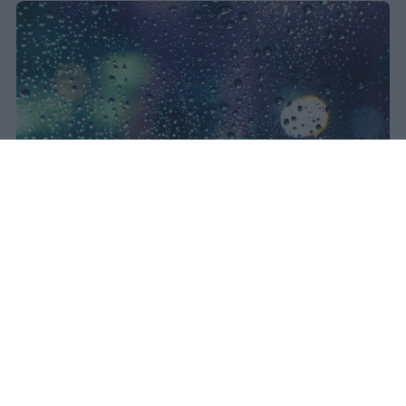
Il concerto di Bad Bunny
all'Ippodromo La Maura è stato
interrotto dopo trenta minuti a
causa di una supercella. Live Nation
garantisce rimborso integrale con
diritti di prevendita inclusi.