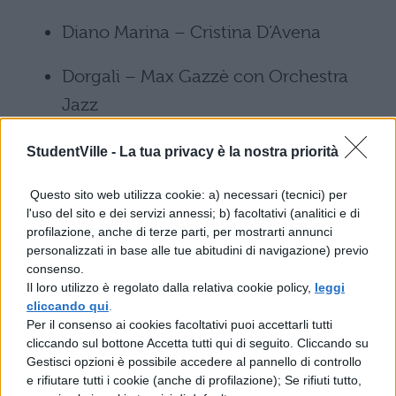
Diano Marina – Cristina D’Avena
Dorgali – Max Gazzè con Orchestra
Jazz
Eboli – Tonino Carotone
StudentVille -
La tua privacy è la nostra priorità
Genova – Alessandra Amoroso, LRDL e
Questo sito web utilizza cookie: a) necessari (tecnici) per
l'uso del sito e dei servizi annessi; b) facoltativi (analitici e di
Ex-Otqgo
profilazione, anche di terze parti, per mostrarti annunci
personalizzati in base alle tue abitudini di navigazione) previo
Fermo – Neja
consenso.
Il loro utilizzo è regolato dalla relativa cookie policy,
leggi
cliccando qui
.
Firenze – Mr. Rain, Giovanni Caccamo
Per il consenso ai cookies facoltativi puoi accettarli tutti
e i Bowland
cliccando sul bottone Accetta tutti qui di seguito. Cliccando su
Gestisci opzioni è possibile accedere al pannello di controllo
Foggia – Francesca Michielin
e rifiutare tutti i cookie (anche di profilazione); Se rifiuti tutto,