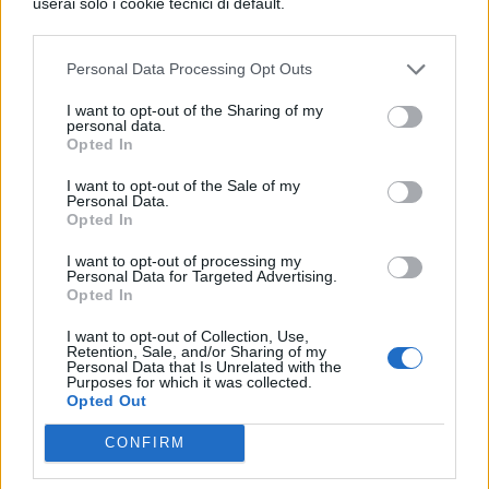
userai solo i cookie tecnici di default.
Iglesias – Le vibrazioni
Personal Data Processing Opt Outs
Ladispoli – Nek
I want to opt-out of the Sharing of my
personal data.
La Maddalena – Nomadi
Opted In
I want to opt-out of the Sale of my
Lamezia Terme – Sandy Marton
Personal Data.
Opted In
La Spezia – Jack la Furia
I want to opt-out of processing my
Personal Data for Targeted Advertising.
Opted In
Latiano – Big Mama
I want to opt-out of Collection, Use,
Retention, Sale, and/or Sharing of my
Lecce – Gemelli Diversi
Personal Data that Is Unrelated with the
Purposes for which it was collected.
Opted Out
Lucca – Radio Italia party
CONFIRM
Maletto – Fiorella Mannoia