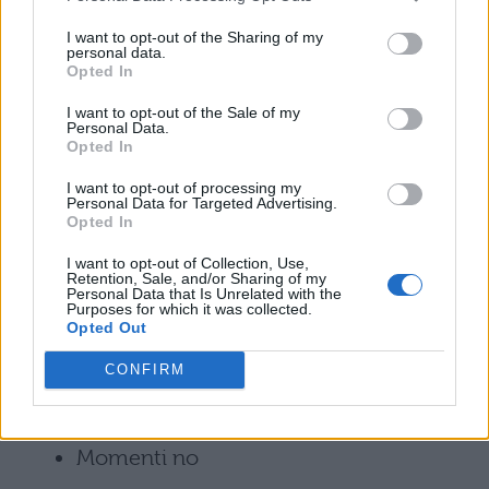
Rockstar
I want to opt-out of the Sharing of my
personal data.
Opted In
Ricchi x sempre
I want to opt-out of the Sale of my
Bang bang
Personal Data.
Opted In
Tran Tran
I want to opt-out of processing my
Personal Data for Targeted Advertising.
Opted In
Cupido
I want to opt-out of Collection, Use,
Retention, Sale, and/or Sharing of my
Notti
Personal Data that Is Unrelated with the
Purposes for which it was collected.
Opted Out
Ciao bella
CONFIRM
Complicato
Momenti no