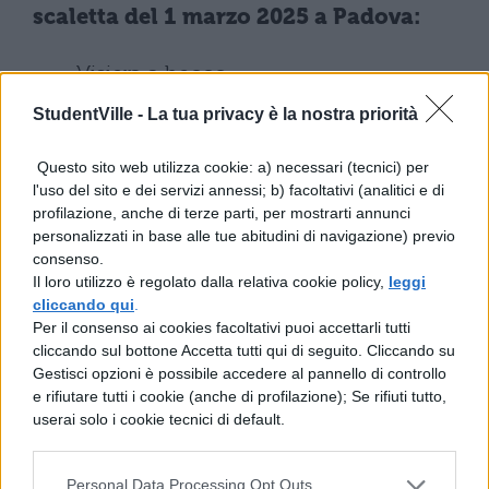
scaletta del 1 marzo 2025 a Padova:
Visiera a becco
StudentVille -
La tua privacy è la nostra priorità
Tik Tok RMX
Questo sito web utilizza cookie: a) necessari (tecnici) per
Panette
l'uso del sito e dei servizi annessi; b) facoltativi (analitici e di
profilazione, anche di terze parti, per mostrarti annunci
Brutti sogni
personalizzati in base alle tue abitudini di navigazione) previo
consenso.
Il loro utilizzo è regolato dalla relativa cookie policy,
leggi
OGNT
cliccando qui
.
Per il consenso ai cookies facoltativi puoi accettarli tutti
20 collane
cliccando sul bottone Accetta tutti qui di seguito. Cliccando su
Gestisci opzioni è possibile accedere al pannello di controllo
e rifiutare tutti i cookie (anche di profilazione); Se rifiuti tutto,
Serpenti a sonagli
userai solo i cookie tecnici di default.
No champagne
Personal Data Processing Opt Outs