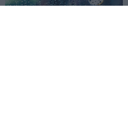
Il concerto di Bad Bunny
all'Ippodromo La Maura è stato
interrotto dopo trenta minuti a
causa di una supercella. Live Nation
garantisce rimborso integrale con
diritti di prevendita inclusi.
Redazione Studentville
Pubblicato il 24 lug 2026
Il 18 luglio il concerto di Bad Bunny
all’Ippodromo La Maura è stato interrotto