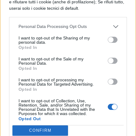
e rifiutare tutti i cookie (anche di profilazione); Se rifiuti tutto,
Accortosi del suo ruolo, e volendo evitare
userai solo i cookie tecnici di default.
ulteriori spargimenti di sangue, Steve
Rogers decide di arrendersi, segnando così
Personal Data Processing Opt Outs
la fine della Civil War. L'eroe a stelle e strisce
I want to opt-out of the Sharing of my
personal data.
viene ucciso dal duo formato da
Opted In
Crossbones, agli ordini dell'eterno nemico
I want to opt-out of the Sale of my
Personal Data.
Teschio Rosso, e dalla partner Sharon
Opted In
Carter, che si scoprirà essere stata
I want to opt-out of processing my
manipolata a sua insaputa. Tra le
Personal Data for Targeted Advertising.
Opted In
conseguenze maggiori di tutta la vicenda
I want to opt-out of Collection, Use,
c'è la creazione di una serie di squadre di
Retention, Sale, and/or Sharing of my
Personal Data that Is Unrelated with the
supereroi al soldo del governo, la
Purposes for which it was collected.
Opted Out
promozione di Iron Man alla guida dello
CONFIRM
S.H.I.E.L.D., l'entrata in clandestinità di un