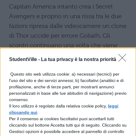
Capitan America intanto crea i Secret
Avengers e proprio in una rissa tra le due
fazioni ripresa dalle videocamere un clone
di Thor uccide per errore Goliath. Gli
scontri continuano una volta che viene
scoperta una prigione per tutti gli eroi che
StudentVille -
La tua privacy è la nostra priorità
si oppongono alla legge, cosa che fa
cambiare schieramento a Spider-Man. La
Questo sito web utilizza cookie: a) necessari (tecnici) per
l'uso del sito e dei servizi annessi; b) facoltativi (analitici e di
battaglia decisiva si svolge, come sempre
profilazione, anche di terze parti, per mostrarti annunci
accade, nel centro di New York: lo scontro
personalizzati in base alle tue abitudini di navigazione) previo
consenso.
è micidiale e nel pieno della battaglia
Il loro utilizzo è regolato dalla relativa cookie policy,
leggi
cliccando qui
.
Capitan America starebbe per infliggere il
Per il consenso ai cookies facoltativi puoi accettarli tutti
colpo fatale al rivale, se altri eroi non lo
cliccando sul bottone Accetta tutti qui di seguito. Cliccando su
Gestisci opzioni è possibile accedere al pannello di controllo
fermassero.