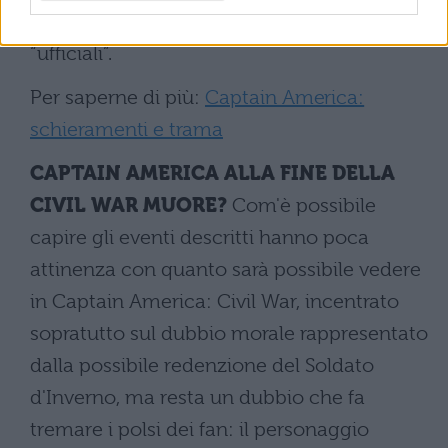
team di eroi che si oppone agli Avengers
“ufficiali”.
Per saperne di più:
Captain America:
schieramenti e trama
CAPTAIN AMERICA ALLA FINE DELLA
CIVIL WAR MUORE?
Com'è possibile
capire gli eventi descritti hanno poca
attinenza con quanto sarà possibile vedere
in Captain America: Civil War, incentrato
sopratutto sul dubbio morale rappresentato
dalla possibile redenzione del Soldato
d'Inverno, ma resta un dubbio che fa
tremare i polsi dei fan: il personaggio