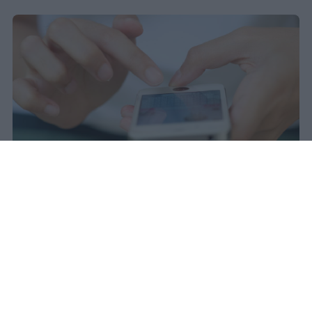
Il 21 luglio la Francia ha approvato
una legge che vieta ai minori di
quindici anni l'accesso ai social
network, in vigore dal 1° settembre.
Redazione Studentville
Pubblicato il 29 lug 2026