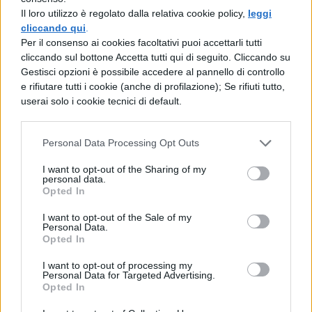
diventano uno dei membri più fedeli e
Il loro utilizzo è regolato dalla relativa cookie policy,
leggi
importanti. T'Challa infatti oltre a essere
cliccando qui
.
Per il consenso ai cookies facoltativi puoi accettarli tutti
potente e agile è anche una delle persone
cliccando sul bottone Accetta tutti qui di seguito. Cliccando su
più intelligenti sulla faccia della Terra,
Gestisci opzioni è possibile accedere al pannello di controllo
e rifiutare tutti i cookie (anche di profilazione); Se rifiuti tutto,
specializzato nel campo scientifico ma
userai solo i cookie tecnici di default.
versato anche in alcuni campi della magia.
Le sue avventure sono state fondamentali
Personal Data Processing Opt Outs
per la crescita della Marvel, in quanto ben
I want to opt-out of the Sharing of my
prima dell'avvento di un personaggio come
personal data.
Opted In
Luke Cage (e persino del reale gruppo
I want to opt-out of the Sale of my
rivoluzionario delle Pantere Nere), grazie a
Personal Data.
Opted In
lui sono state affrontate alcune questioni
I want to opt-out of processing my
importanti come il razzismo e l'ingerenza
Personal Data for Targeted Advertising.
Opted In
degli Stati Uniti nella politica dei Paesi