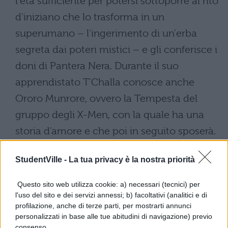
l'età sufficiente per potersi sottoporre al rito
d'iniziano che lo trasforma in un
superumano – l'ingerimento di un'erba
segreta dai poteri mistici – e gli conferisce i
doni di Pantera Nera. Durante il suo
apprendistato T'Challa conosce anche
Ororo Munrore, ovvero la Tempesta del
gruppo degli X-Men, con la quale ha una
storia d'amore e che poi in seguito sposerà.
Tra i suoi primi avversari ci sono stati i
StudentVille -
La tua privacy è la nostra priorità
Fantastici Quattro, che ha sfidato e battuto
per saggiare le proprie capacità, ma con i
Questo sito web utilizza cookie: a) necessari (tecnici) per
quali ha stretto amicizia, tanto da essere
l'uso del sito e dei servizi annessi; b) facoltativi (analitici e di
profilazione, anche di terze parti, per mostrarti annunci
poi entrato a far parte degli Avengers,
personalizzati in base alle tue abitudini di navigazione) previo
consenso.