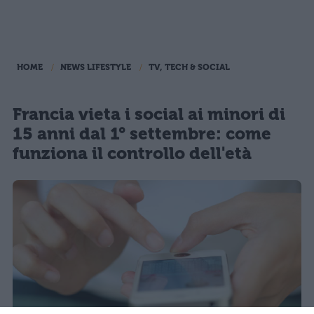
HOME
NEWS LIFESTYLE
TV, TECH & SOCIAL
Francia vieta i social ai minori di
15 anni dal 1° settembre: come
funziona il controllo dell'età