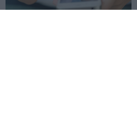
Il 21 luglio la Francia ha approvato
una legge che vieta ai minori di
quindici anni l'accesso ai social
network, in vigore dal 1° settembre.
Redazione Studentville
Pubblicato il 29 lug 2026
Il 21 luglio la Francia ha approvato una
legge che
vieta ai minori di quindici
anni l’accesso ai servizi di social
networking online forniti da