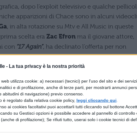
fica, dopo l’exploit televisivo e qualche pellico
iche apparizioni di Chace sono in alcuni videocli
Ga
, in alta rotazione su Mtv e All Music in queste
 prima scelta era
Zac Efron
ma il giovane attore,
rni con
“17 Again”
, ha declinato l’offerta per non
onaggio troppo simile a quelli interpretati finora 
 sembrava confezionato ad hoc proprio per il
le -
La tua privacy è la nostra priorità
hool Musical
e si era vociferato di una possibile
web utilizza cookie: a) necessari (tecnici) per l'uso del sito e dei serviz
o di Zac, rumors smentiti e scongiurati dal
analitici e di profilazione, anche di terze parti, per mostrarti annunci pers
e abitudini di navigazione) previo consenso.
zzo è regolato dalla relativa cookie policy,
leggi cliccando qui
.
so ai cookies facoltativi puoi accettarli tutti cliccando sul bottone Accetta
 sono pochi dubbi (manca solo l’ufficialità della
ccando su Gestisci opzioni è possibile accedere al pannello di controllo e
a è la lotta per il ruolo di
Ariel
, che fu di
Lori
e (anche di profilazione); Se rifiuti tutto, userai solo i cookie tecnici di def
elle ultime ore vuole un’altra star dei telefilm