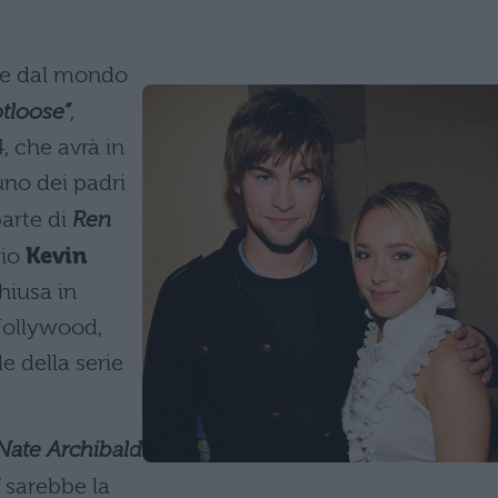
te dal mondo
tloose”
,
, che avrà in
 uno dei padri
parte di
Ren
rio
Kevin
hiusa in
 Hollywood,
le della serie
Nate Archibald
sarebbe la