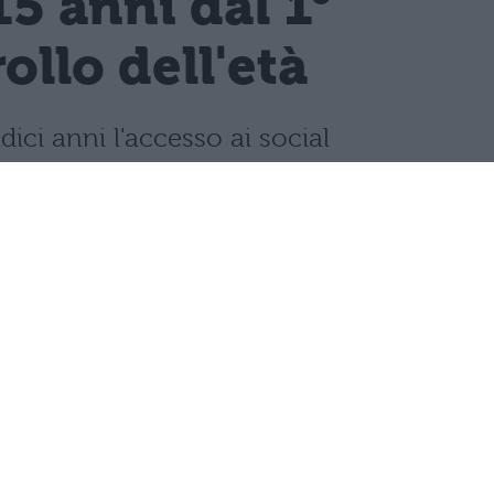
15 anni dal 1°
llo dell'età
dici anni l'accesso ai social