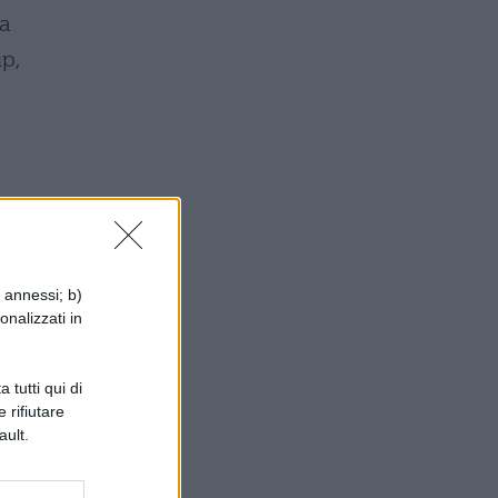
la
p,
in
i annessi; b)
onalizzati in
 tutti qui di
 rifiutare
ault.