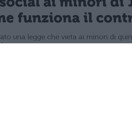
 social ai minori di 
e funziona il contro
vato una legge che vieta ai minori di quin
mbre.