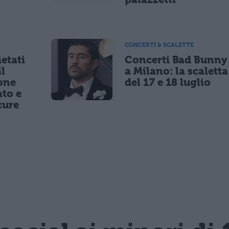
CONCERTI & SCALETTE
etati
Concerti Bad Bunny
il
a Milano: la scaletta
one
del 17 e 18 luglio
to e
cure