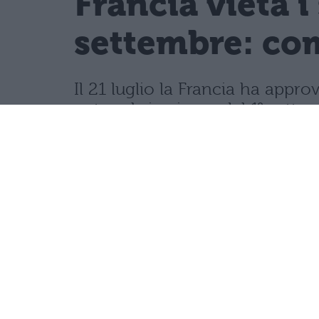
Francia vieta i
settembre: com
Il 21 luglio la Francia ha appro
network, in vigore dal 1° sette