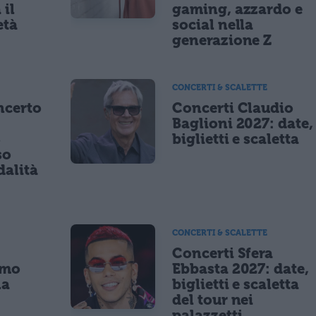
 il
gaming, azzardo e
età
social nella
generazione Z
CONCERTI & SCALETTE
ncerto
Concerti Claudio
Baglioni 2027: date,
8
biglietti e scaletta
so
dalità
CONCERTI & SCALETTE
Concerti Sfera
imo
Ebbasta 2027: date,
la
biglietti e scaletta
a
del tour nei
palazzetti