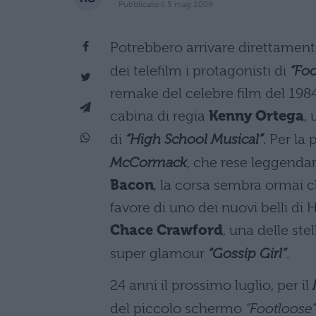
Pubblicato il 5 mag 2009
Potrebbero arrivare direttamen
dei telefilm i protagonisti di
“Foo
remake del celebre film del 1984
cabina di regia
Kenny Ortega
,
di
“High School Musical”
. Per la 
McCormack
, che rese leggenda
Bacon
, la corsa sembra ormai c
favore di uno dei nuovi belli di
Chace Crawford
, una delle stel
super glamour
“Gossip Girl”
.
24 anni il prossimo luglio, per il
del piccolo schermo
“Footloose”