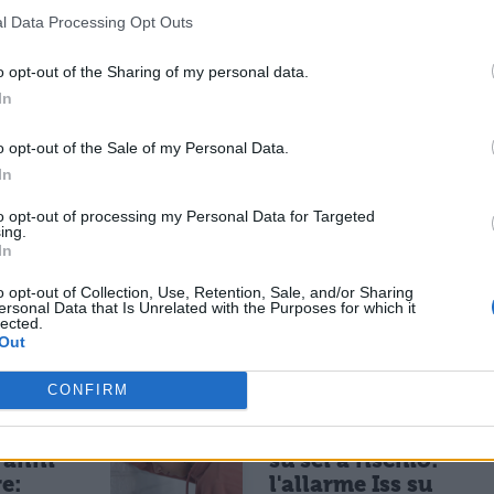
cal: stiamo parlando di
Hayden Panettiere
, la
l Data Processing Opt Outs
 serie cult
"
Heroes"
.
o opt-out of the Sharing of my personal data.
Online la diciannovenne biondina si sarebbe
In
i stucco i produttori, incantati dalle abilità canor
o opt-out of the Sale of my Personal Data.
è da sempre una delle passioni dell’attrice
In
realizzato brani per diverse colonne sonore, ha
to opt-out of processing my Personal Data for Targeted
mo singolo,
“Wake Up Call”
, che sarà contenuto nel
ing.
In
ng Down”
, in uscita proprio nel 2009.
o opt-out of Collection, Use, Retention, Sale, and/or Sharing
ersonal Data that Is Unrelated with the Purposes for which it
lected.
ESSARE
Out
CONFIRM
NEWS LIFESTYLE
 social
Oltre uno studente
5 anni
su sei a rischio:
re:
l'allarme Iss su