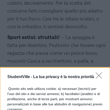
calzini, decisamente. Per la scelta del
costume fatti consigliare quello più adatto
per il tuo fisico. Gira tra le sdraio scalzo, o
con le infradito, ti sentirai disinvolto.
Sport estivi: sfruttali!
– La spiaggia è
fatta per divertirsi. Piuttosto che fissare ogni
ragazza che passa come un pesce lesso,
muoviti! Gioca a racchettoni, a palla, a
freesbee, mettiti in mostra. Restando chiuso
nel "tuo angolino" nessuno ti noterà. Se non
StudentVille -
La tua privacy è la nostra priorità
sei troppo maldestro, fa in modo che la
Questo sito web utilizza cookie: a) necessari (tecnici) per
palla finisca vicino alla ragazza che vuoi
l'uso del sito e dei servizi annessi; b) facoltativi (analitici e di
profilazione, anche di terze parti, per mostrarti annunci
conquistare. Trucco vecchio quanto il
personalizzati in base alle tue abitudini di navigazione) previo
mondo, ma funziona!
consenso.