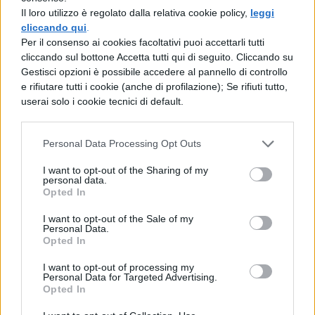
Il loro utilizzo è regolato dalla relativa cookie policy,
leggi
Protezione solare: non dimenticarla!
–
cliccando qui
.
Per il consenso ai cookies facoltativi puoi accettarli tutti
Esporsi al sole senza protezione fa male,
cliccando sul bottone Accetta tutti qui di seguito. Cliccando su
ma questo lo sapevi già. Quello che non sai
Gestisci opzioni è possibile accedere al pannello di controllo
e rifiutare tutti i cookie (anche di profilazione); Se rifiuti tutto,
è che la protezione solare può diventare un
userai solo i cookie tecnici di default.
tuo alleato. Le ragazze sono sempre più
esperte dei ragazzi in fatto di creme e
Personal Data Processing Opt Outs
cosmetici. Potresti chiedere alla ragazza
I want to opt-out of the Sharing of my
personal data.
che vuoi conquistare un consiglio sul
Opted In
fattore di protezione da usare o sulla
I want to opt-out of the Sale of my
marca. Il ghiaccio è rotto!
Personal Data.
Opted In
I complimenti: dosiamoli con cura
– Se
I want to opt-out of processing my
Personal Data for Targeted Advertising.
pensi che conquistare una ragazza in
Opted In
spiaggia significhi farle un complimento