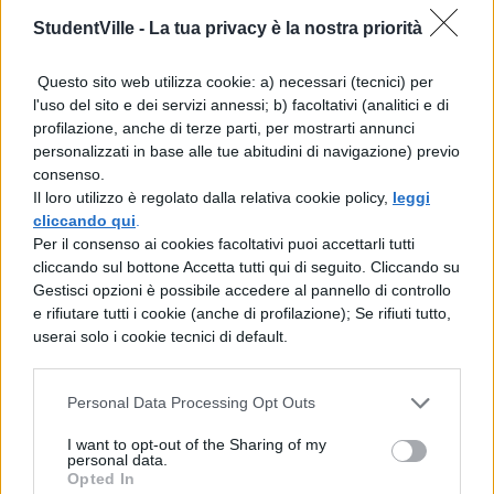
la corona laterale, mentre i tasti A e B sono
StudentVille -
La tua privacy è la nostra priorità
stati inseriti all'interno del display, quindi
Questo sito web utilizza cookie: a) necessari (tecnici) per
tramite touch screen, così come Start e
l'uso del sito e dei servizi annessi; b) facoltativi (analitici e di
Select.
profilazione, anche di terze parti, per mostrarti annunci
personalizzati in base alle tue abitudini di navigazione) previo
APPLE WATCH, COME CARICARE I
consenso.
Il loro utilizzo è regolato dalla relativa cookie policy,
leggi
VIDEOGAMES.
Coloro che vorranno
cliccando qui
.
Per il consenso ai cookies facoltativi puoi accettarli tutti
iniziare ad allenare Pokemon sul proprio
cliccando sul bottone Accetta tutti qui di seguito. Cliccando su
Apple Watch dovranno però fare i conti con
Gestisci opzioni è possibile accedere al pannello di controllo
e rifiutare tutti i cookie (anche di profilazione); Se rifiuti tutto,
le limitazioni del mezzo, che lo sviluppatore
userai solo i cookie tecnici di default.
ha cercato di forzare in ogni modo: al
momento è confermata la compatibilità
Personal Data Processing Opt Outs
con le serie 1 e 2, anche se nel primo caso
I want to opt-out of the Sharing of my
potrebbero esserci problemi di framerate
personal data.
Opted In