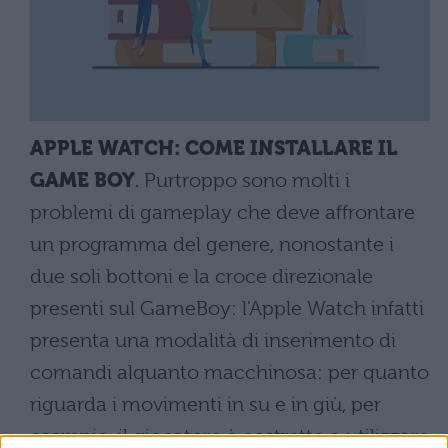
APPLE WATCH: COME INSTALLARE IL
GAME BOY
. Purtroppo sono molti i
problemi di gameplay che deve affrontare
un programma del genere, nonostante i
due soli bottoni e la croce direzionale
presenti sul GameBoy: l'Apple Watch infatti
presenta una modalità di inserimento di
comandi alquanto macchinosa: per quanto
riguarda i movimenti in su e in giù, per
esempio, il giocatore è costretto a utilizzare