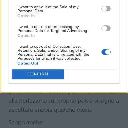
causati dall'hardware non proprio
I want to opt-out of the Sale of my
all'altezza del compito. I giochi vengono
Personal Data.
Opted In
caricati dalla directory dei documenti
I want to opt-out of processing my
dell'iPhone collegato all'Apple Watch,
Personal Data for Targeted Advertising.
Opted In
quindi su iTunes. I salvataggi e i
caricamenti sono automatici all'avvio e alla
I want to opt-out of Collection, Use,
Retention, Sale, and/or Sharing of my
chiusura del device, mentre quelli manuali
Personal Data that Is Unrelated with the
Purposes for which it was collected.
Opted Out
avvengono in modo separato. Lo stesso
sviluppatore ha segnalato bug per quanto
CONFIRM
riguarda pixel e colori sbagliati, segno che
per avere una console portatile funzionante
alla perfezione sul proprio polso bisognerà
aspettare ancora qualche mese.
Scopri anche: