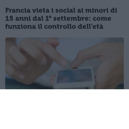
Francia vieta i social ai minori di
15 anni dal 1° settembre: come
funziona il controllo dell'età
Il 21 luglio la Francia ha approvato
una legge che vieta ai minori di