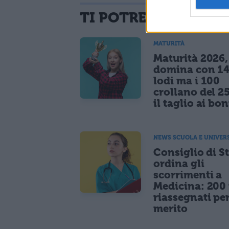
TI POTREBBE INTER
MATURITÀ
Maturità 2026, 
domina con 14
lodi ma i 100
crollano del 2
il taglio ai bo
NEWS SCUOLA E UNIVER
Consiglio di S
ordina gli
scorrimenti a
Medicina: 200 
riassegnati pe
merito