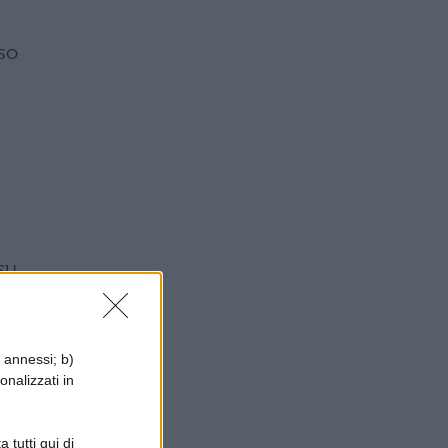
rso
 su
i annessi; b)
 i
onalizzati in
 tutti qui di