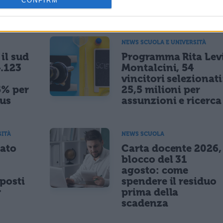
CONFIRM
ESSARE
NEWS SCUOLA E UNIVERSITÀ
il sud
Programma Rita Lev
.123
Montalcini, 54
vincitori selezionati
5% per
25,5 milioni per
nus
assunzioni e ricerca
SITÀ
NEWS SCUOLA
tato
Carta docente 2026,
blocco del 31
agosto: come
posti
spendere il residuo
r
prima della
scadenza