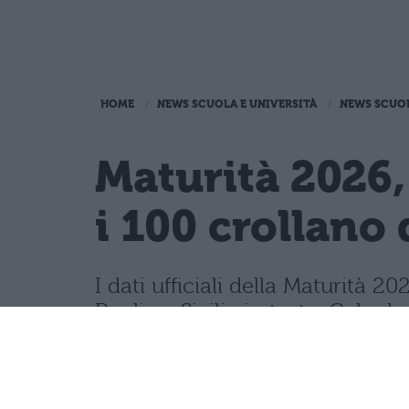
HOME
NEWS SCUOLA E UNIVERSITÀ
NEWS SCUO
Maturità 2026,
i 100 crollano 
I dati ufficiali della Maturità
Puglia e Sicilia in testa. Cala d