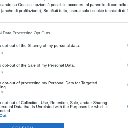
ccando su Gestisci opzioni è possibile accedere al pannello di controllo e
 non è la scelta giusta. Vuoi seguire le orme del tu
e (anche di profilazione); Se rifiuti tutto, userai solo i cookie tecnici di def
he sei portato all’economia tanto quanto lui?
tà principare per te nei prossimi giorni. Scandagli
l Data Processing Opt Outs
ri se le materie d’esame sono nelle tue corde,
o opt-out of the Sharing of my personal data.
le varie università, sfrutta il servizio
In
li atenei. Una scelta informata è sempre una scel
e "non lo sapevo".
o opt-out of the Sale of my Personal Data.
In
mati sul mondo del lavoro. Perchè tua formazion
to opt-out of processing my Personal Data for Targeted
lino d’accesso al mondo del lavoro. Valuta sbocchi
ing.
In
tà di lavoro che un corso di laurea ti offre piuttos
o opt-out of Collection, Use, Retention, Sale, and/or Sharing
ersonal Data that Is Unrelated with the Purposes for which it
lected.
Out