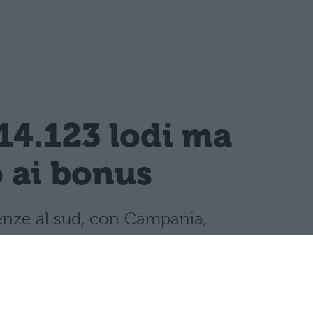
14.123 lodi ma
o ai bonus
llenze al sud, con Campania,