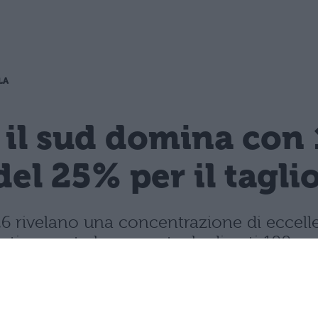
LA
 il sud domina con 
del 25% per il tagli
 2026 rivelano una concentrazione di ecce
rasticamente la percentuale di voti 100.