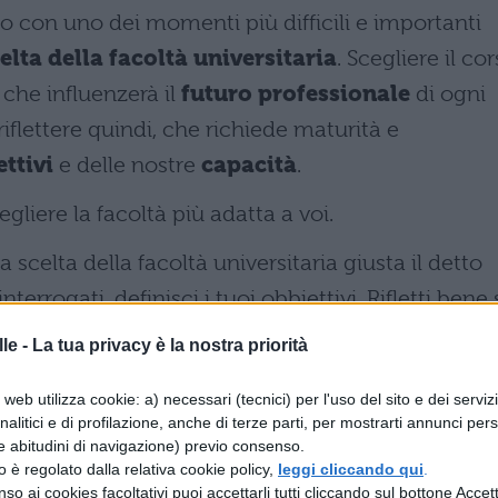
o con uno dei momenti più difficili e importanti
elta della facoltà universitaria
. Scegliere il co
 che influenzerà il
futuro professionale
di ogni
iflettere quindi, che richiede maturità e
ttivi
e delle nostre
capacità
.
liere la facoltà più adatta a voi.
 scelta della facoltà universitaria giusta il detto
nterrogati, definisci i tuoi obbiettivi. Rifletti bene
re da grande. Confronta le tue attitudini e le tue
le -
La tua privacy è la nostra priorità
iva che hai a disposizione.
web utilizza cookie: a) necessari (tecnici) per l'uso del sito e dei serviz
la scelta della facoltà universitaria i tuoi genitori,
analitici e di profilazione, anche di terze parti, per mostrarti annunci pers
e abitudini di navigazione) previo consenso.
possono consigliarti, na non devono assolutamente
zzo è regolato dalla relativa cookie policy,
leggi cliccando qui
.
a per te un futuro da medico, ma tu detesti gli
so ai cookies facoltativi puoi accettarli tutti cliccando sul bottone Accetta