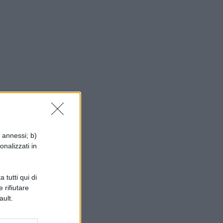
i annessi; b)
onalizzati in
 tutti qui di
 rifiutare
ault.