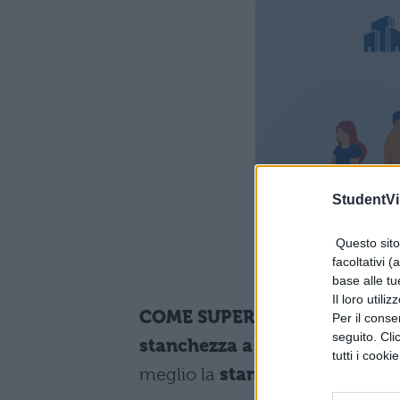
StudentVil
Questo sito 
facoltativi (
base alle tu
Il loro utili
COME SUPERARE LA STANCHEZZ
Per il consen
seguito. Cli
stanchezza a primavera
– Di s
tutti i cooki
meglio la
stanchezza di prima