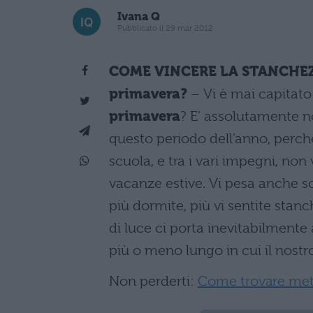
Ivana Q
Pubblicato il 29 mar 2012
COME VINCERE LA STANCHEZZ
primavera?
– Vi è mai capitato 
primavera
? E' assolutamente no
questo periodo dell'anno, perch
scuola, e tra i vari impegni, non
vacanze estive. Vi pesa anche so
più dormite, più vi sentite stan
di luce ci porta inevitabilmente
più o meno lungo in cui il nostro 
Non perderti:
Come trovare met