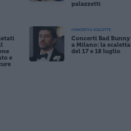
palazzetti
CONCERTI & SCALETTE
etati
Concerti Bad Bunny
il
a Milano: la scaletta
one
del 17 e 18 luglio
to e
cure