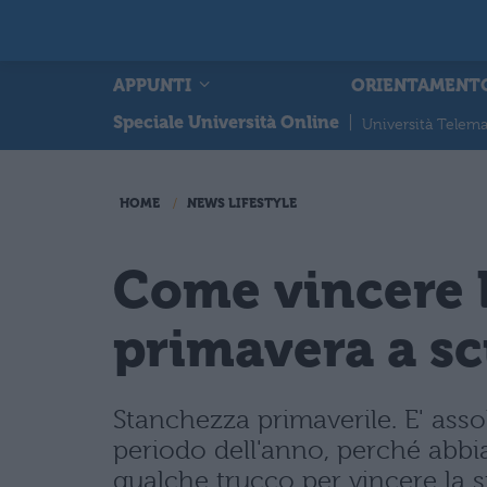
APPUNTI
ORIENTAMENT
Speciale Università Online
|
Università Telema
HOME
NEWS LIFESTYLE
Come vincere l
primavera a s
Stanchezza primaverile. E' asso
periodo dell'anno, perché abbia
qualche trucco per vincere la 