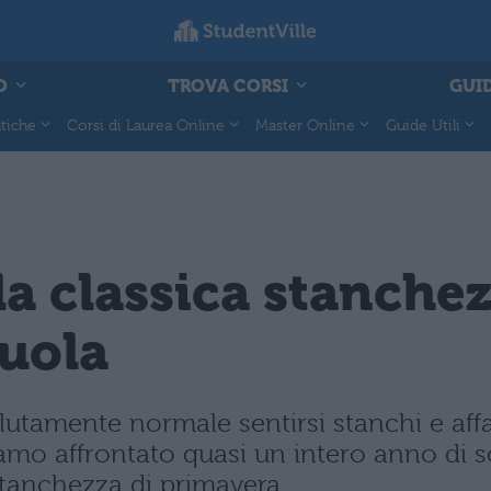
O
TROVA CORSI
GUID
tiche
Corsi di Laurea Online
Master Online
Guide Utili
a classica stanchez
cuola
lutamente normale sentirsi stanchi e affat
mo affrontato quasi un intero anno di sc
stanchezza di primavera.