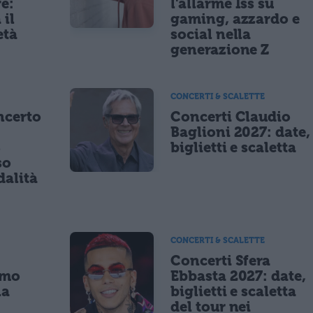
re:
l'allarme Iss su
 il
gaming, azzardo e
età
social nella
generazione Z
CONCERTI & SCALETTE
ncerto
Concerti Claudio
Baglioni 2027: date,
8
biglietti e scaletta
so
dalità
CONCERTI & SCALETTE
Concerti Sfera
imo
Ebbasta 2027: date,
la
biglietti e scaletta
a
del tour nei