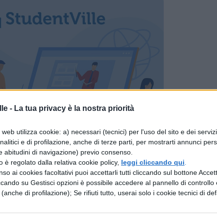
le -
La tua privacy è la nostra priorità
web utilizza cookie: a) necessari (tecnici) per l'uso del sito e dei serviz
analitici e di profilazione, anche di terze parti, per mostrarti annunci pers
e abitudini di navigazione) previo consenso.
zzo è regolato dalla relativa cookie policy,
leggi cliccando qui
.
A PRIMAVERILE. 8 trucchi per vincere la
so ai cookies facoltativi puoi accettarli tutti cliccando sul bottone Accetta
ccando su Gestisci opzioni è possibile accedere al pannello di controllo e
eguito vi daremo alcune dritte per affrontare al
e (anche di profilazione); Se rifiuti tutto, userai solo i cookie tecnici di def
vera
, pronti per lo sprint finale a scuola.