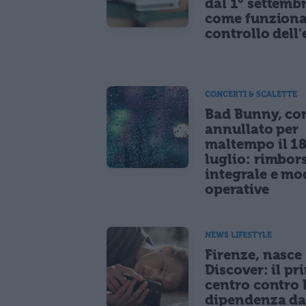
dal 1° settemb
come funziona
controllo dell'
CONCERTI & SCALETTE
Bad Bunny, co
annullato per
maltempo il 1
luglio: rimbor
integrale e mo
operative
NEWS LIFESTYLE
Firenze, nasce
Discover: il pr
centro contro 
dipendenza d