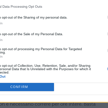
librata ricca di proteine (carne, pesce e latte);
l Data Processing Opt Outs
attina, consumate sempre una
colazione
o opt-out of the Sharing of my personal data.
ari mangiando frutta fresca, latte o yogurt;
In
o quando non si ha sete, e comunque bere in
o arco della giornata;
o opt-out of the Sale of my Personal Data.
In
utta e verdura
; inutile fare pasti troppo
to opt-out of processing my Personal Data for Targeted
ing.
In
iù dormite più vi verrà sonno;
ue o tre ore per riposare corpo e mente; dieci
o opt-out of Collection, Use, Retention, Sale, and/or Sharing
ersonal Data that Is Unrelated with the Purposes for which it
lected.
sarvi e fare quello che più vi piace (ascoltare
Out
 al fidanzato, andare su facebook per spettegolar
CONFIRM
orsetta la mattina prima di andare a scuola
n è necessario correre per ore intere. Basta