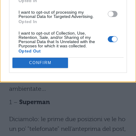
storico” appartiene questo logo che,
Opted In
rispetto al modernissimo logo del Cavaliere
I want to opt-out of processing my
Personal Data for Targeted Advertising.
Oscuro versione “New 52” mostra, in effetti,
Opted In
alcune differenze molto importanti. Ma è
I want to opt-out of Collection, Use,
Retention, Sale, and/or Sharing of my
questo, nell’immaginario collettivo, il logo
Personal Data that Is Unrelated with the
Purposes for which it was collected.
che tutti associamo al giustiziere di
Opted Out
Gotham City e che, negli anni, abbiamo
CONFIRM
visto proiettato sui cieli della fittizzia città
americana dove le vicende di Batman sono
ambientate…
1 –
Superman
Diciamolo: le prime due posizioni ve le ho
un po’ “telefonate” nell’anteprima del post,