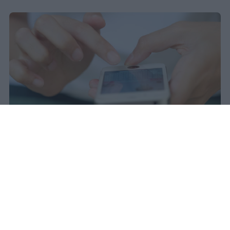
Il 21 luglio la Francia ha approvato
una legge che vieta ai minori di
quindici anni l'accesso ai social
network, in vigore dal 1° settembre.
Redazione Studentville
Pubblicato il 29 lug 2026