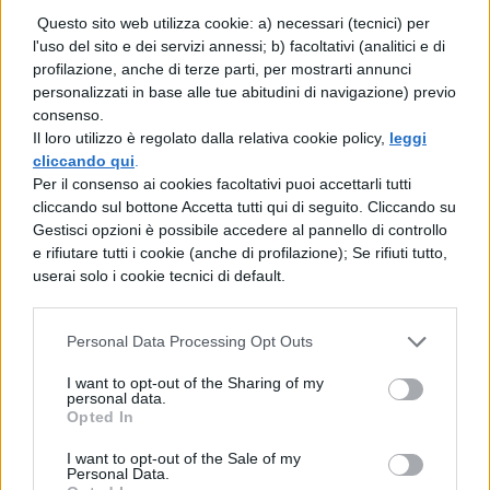
riconoscibile! La cosa buffa è che, anche i
Questo sito web utilizza cookie: a) necessari (tecnici) per
“non nerd”, riescono spessissimo a
l'uso del sito e dei servizi annessi; b) facoltativi (analitici e di
riconoscere il simbolo del Velocista
profilazione, anche di terze parti, per mostrarti annunci
personalizzati in base alle tue abitudini di navigazione) previo
Scarlatto! Non mi credete? Provate a farlo
consenso.
vedere a qualcuno dei vostri amici che non
Il loro utilizzo è regolato dalla relativa cookie policy,
leggi
cliccando qui
.
sono appassionati di fumetti e, in un modo
Per il consenso ai cookies facoltativi puoi accettarli tutti
cliccando sul bottone Accetta tutti qui di seguito. Cliccando su
o nell’altro, potrebbero arrivare a dirvi il
Gestisci opzioni è possibile accedere al pannello di controllo
nome di Flash…fidatevi!
e rifiutare tutti i cookie (anche di profilazione); Se rifiuti tutto,
userai solo i cookie tecnici di default.
2 –
Batman
Personal Data Processing Opt Outs
Poteva mancare il “classico” logo di Batman
I want to opt-out of the Sharing of my
nella nostra classifica? Ovviamente no ed
personal data.
Opted In
anzi, visto che ci siamo, vi sfidiamo anche a
indentificarci, con esattezza, a che “periodo
I want to opt-out of the Sale of my
Personal Data.