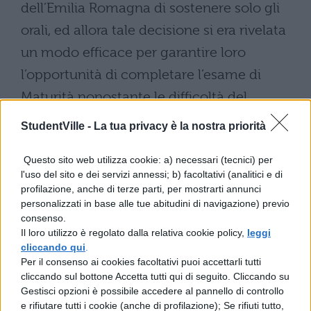
dell’Emilia Romagna di sostenere solo gli
orali, ed allora tale decisione si era rivelata
un modo efficace per garantire loro
l’opportunità di completare l’esame di
Maturità nonostante le difficoltà del
momento.
StudentVille -
La tua privacy è la nostra priorità
Maturità 2023 in Emilia-
Questo sito web utilizza cookie: a) necessari (tecnici) per
Romagna
l'uso del sito e dei servizi annessi; b) facoltativi (analitici e di
profilazione, anche di terze parti, per mostrarti annunci
personalizzati in base alle tue abitudini di navigazione) previo
Nel frattempo, si attende di capire come si
consenso.
Il loro utilizzo è regolato dalla relativa cookie policy,
leggi
svolgeranno effettivamente gli esami in
cliccando qui
.
questa parte della penisola. Se una cosa è
Per il consenso ai cookies facoltativi puoi accettarli tutti
cliccando sul bottone Accetta tutti qui di seguito. Cliccando su
certa, è che al 21 giugno, primo giorno
Gestisci opzioni è possibile accedere al pannello di controllo
della Maturità, manca oramai poco. Ed i
e rifiutare tutti i cookie (anche di profilazione); Se rifiuti tutto,