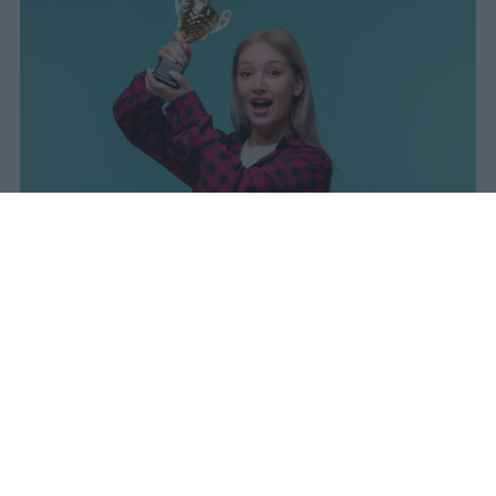
sniro
Pubblicato il 7 ago 2026
Il Ministero dell’Istruzione e del Merito ha
diffuso i dati ufficiali sugli esiti degli esami
di Maturità per l’anno scolastico 2025/2026,
offrendo un quadro complessivo degli