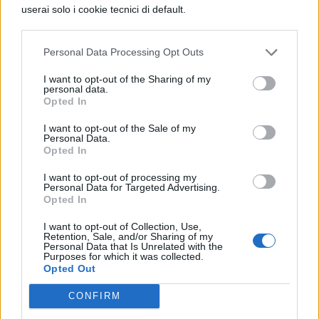
userai solo i cookie tecnici di default.
ragazzi, dopo aver perso tutto – compresi i
libri – hanno bisogno di certezze.
Personal Data Processing Opt Outs
Sicuramente per loro non sarà così
I want to opt-out of the Sharing of my
semplice rimettersi a studiare in un periodo
personal data.
Opted In
pesante come quello che stanno vivendo, e
la concentrazione non sarà certamente
I want to opt-out of the Sale of my
Personal Data.
delle migliori. Per questo chiedono a gran
Opted In
voce che vengano quantomeno capiti non
I want to opt-out of processing my
Personal Data for Targeted Advertising.
potendo sostenere un esame “normale” in
Opted In
tali precarie condizioni. Valditara ha
I want to opt-out of Collection, Use,
Retention, Sale, and/or Sharing of my
anticipato che, in ogni caso, sarà un Esame
Personal Data that Is Unrelated with the
Purposes for which it was collected.
di Stato flessibile e all’insegna
Opted Out
dell’introduzione di norme per la
CONFIRM
semplificazione.