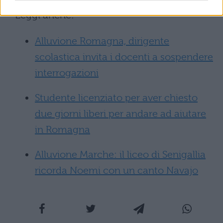
Leggi anche:
Alluvione Romagna, dirigente
scolastica invita i docenti a sospendere
interrogazioni
Studente licenziato per aver chiesto
due giorni liberi per andare ad aiutare
in Romagna
Alluvione Marche: il liceo di Senigallia
ricorda Noemi con un canto Navajo