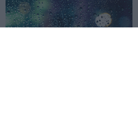
Il concerto di Bad Bunny
all'Ippodromo La Maura è stato
interrotto dopo trenta minuti a
causa di una supercella. Live Nation
garantisce rimborso integrale con
diritti di prevendita inclusi.
Redazione Studentville
Pubblicato il 24 lug 2026