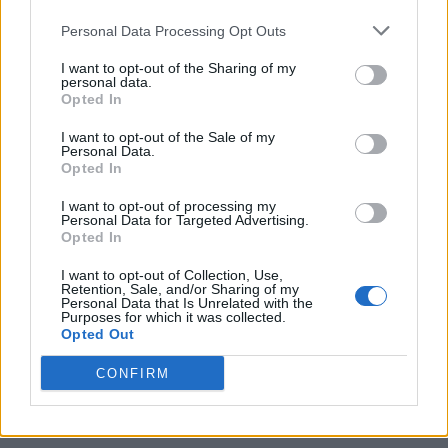
canzoni e monologhi” sono disponibili
Personal Data Processing Opt Outs
da mercoledì 12 novembre 2025.
I want to opt-out of the Sharing of my
personal data.
Opted In
Per acquistare i biglietti del tour teatrale
italiano 2026 e della tranche europea di
I want to opt-out of the Sale of my
Personal Data.
dicembre, si consiglia di consultare i canali
Opted In
ufficiali dell’artista e degli organizzatori.
È
I want to opt-out of processing my
Personal Data for Targeted Advertising.
importante verificare direttamente le
Opted In
piattaforme autorizzate per
I want to opt-out of Collection, Use,
Retention, Sale, and/or Sharing of my
disponibilità, costi e aggiornamenti.
Personal Data that Is Unrelated with the
Purposes for which it was collected.
Opted Out
Si raccomanda di affidarsi
esclusivamente ai circuiti ufficiali
per
CONFIRM
evitare truffe o acquisti non validi.