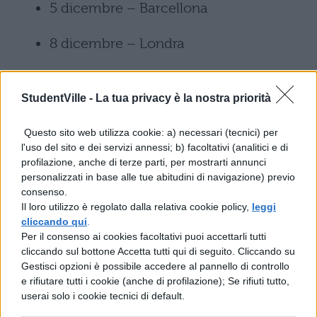
5 dicembre – Barcellona
8 dicembre – Londra
9 dicembre – Bruxelles
StudentVille -
La tua privacy è la nostra priorità
11 dicembre – Parigi
Questo sito web utilizza cookie: a) necessari (tecnici) per
16 dicembre – Berlino
l'uso del sito e dei servizi annessi; b) facoltativi (analitici e di
profilazione, anche di terze parti, per mostrarti annunci
personalizzati in base alle tue abitudini di navigazione) previo
18 dicembre – Zurigo
consenso.
Il loro utilizzo è regolato dalla relativa cookie policy,
leggi
21 dicembre – Lugano
cliccando qui
.
Per il consenso ai cookies facoltativi puoi accettarli tutti
cliccando sul bottone Accetta tutti qui di seguito. Cliccando su
Concerti Brunori Sas 2026:
Gestisci opzioni è possibile accedere al pannello di controllo
biglietti e prezzi
e rifiutare tutti i cookie (anche di profilazione); Se rifiuti tutto,
userai solo i cookie tecnici di default.
I biglietti per “TUTTOBRUNORI,