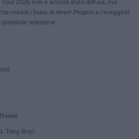
r Tour 2026 non è ancora stata diffusa, ma
he riunirà i brani di
Amor Proprio
e i maggiori
 possibile selezione:
sce)
Thiele)
eat. Tony Boy)