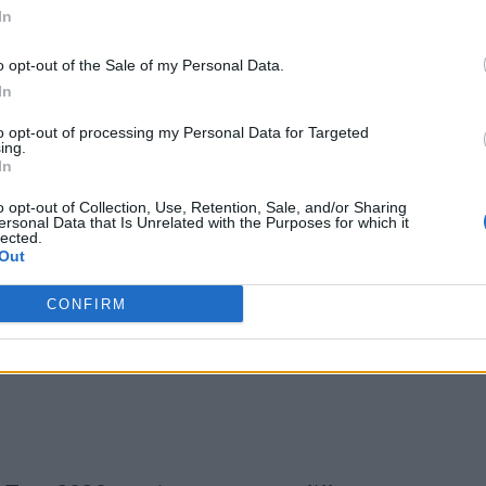
ioene Arena
In
lpi Arena
o opt-out of the Sale of my Personal Data.
In
 quindi a questo già ampio giro di palazzetti
to opt-out of processing my Personal Data for Targeted
ing.
ra.
In
o opt-out of Collection, Use, Retention, Sale, and/or Sharing
ersonal Data that Is Unrelated with the Purposes for which it
lected.
Out
Summer Tour e l’Indoor Arena Tour di Frah Quintale
26 alle ore 11:00
.
Si consiglia di consultare i
CONFIRM
e delle venue per aggiornamenti su disponibilit