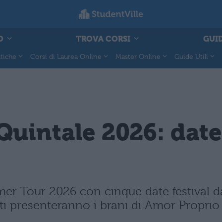
O
TROVA CORSI
GUID
tiche
Corsi di Laurea Online
Master Online
Guide Utili
uintale 2026: date,
er Tour 2026 con cinque date festival da 
rti presenteranno i brani di Amor Proprio e