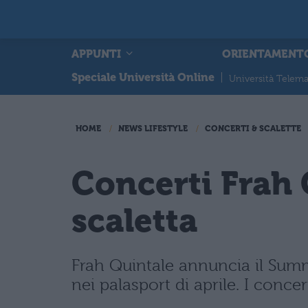
APPUNTI
ORIENTAMENT
Speciale Università Online
|
Università Telema
HOME
NEWS LIFESTYLE
CONCERTI & SCALETTE
Concerti Frah Q
scaletta
Frah Quintale annuncia il Summ
nei palasport di aprile. I conce