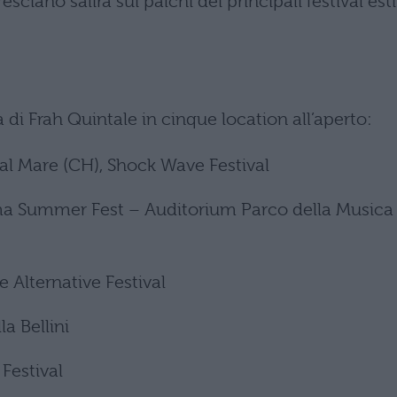
resciano salirà sui palchi dei principali festival esti
 di Frah Quintale in cinque location all’aperto:
 al Mare (CH), Shock Wave Festival
ma Summer Fest – Auditorium Parco della Musica
 Alternative Festival
la Bellini
 Festival