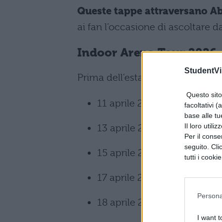
Queste tappe attraversano Abr
ai fan l’occasione di ascoltare da
Indoor Arena Tour 2026
StudentVil
Prima dell’estate, l’artista affro
Questo sito 
11 aprile 2026 – Terni, Pala
facoltativi (
base alle tu
Il loro utili
13 aprile 2026 – Milano, U
Per il consen
seguito. Cli
15 aprile 2026 – Firenze, 
tutti i cooki
17 aprile 2026 – Roma, Pala
Persona
18 aprile 2026 – Napoli, Pa
I want t