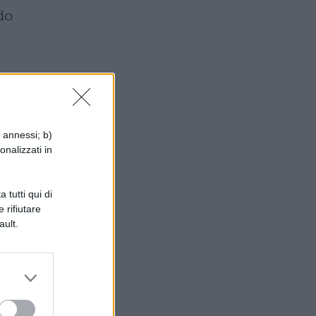
ndo
i annessi; b)
onalizzati in
 tutti qui di
 rifiutare
ault.