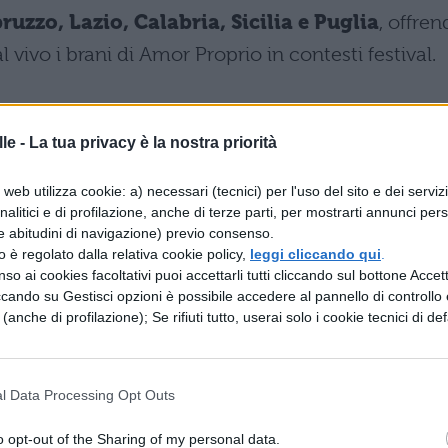
uzzo, Lazio, Calabria, Sicilia e Puglia
, offre
l vivo i brani di Amor Proprio in contesti festival.
le -
La tua privacy è la nostra priorità
nterà un calendario di sette concerti indoor:
web utilizza cookie: a) necessari (tecnici) per l'uso del sito e dei serviz
Terni
analitici e di profilazione, anche di terze parti, per mostrarti annunci pers
e abitudini di navigazione) previo consenso.
zzo è regolato dalla relativa cookie policy,
leggi cliccando qui
.
nipol Forum
so ai cookies facoltativi puoi accettarli tutti cliccando sul bottone Accetta
ccando su Gestisci opzioni è possibile accedere al pannello di controllo e
Nelson Mandela Forum
e (anche di profilazione); Se rifiuti tutto, userai solo i cookie tecnici di def
zzo dello Sport
l Data Processing Opt Outs
lapartenope
o opt-out of the Sharing of my personal data.