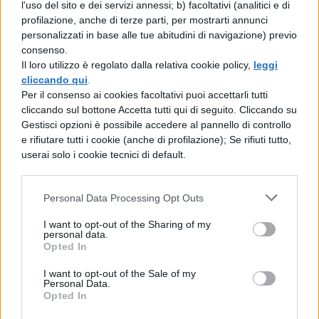
l'uso del sito e dei servizi annessi; b) facoltativi (analitici e di
Nel repertorio dal vivo non mancheranno
profilazione, anche di terze parti, per mostrarti annunci
personalizzati in base alle tue abitudini di navigazione) previo
sicuramente anche le altre canzoni
consenso.
contenute nel suo primo EP intitolato
Il loro utilizzo è regolato dalla relativa cookie policy,
leggi
cliccando qui
.
semplicemente
“Sarah”
, che rappresenta il
Per il consenso ai cookies facoltativi puoi accettarli tutti
suo biglietto da visita discografico dopo la
cliccando sul bottone Accetta tutti qui di seguito. Cliccando su
Gestisci opzioni è possibile accedere al pannello di controllo
vittoria ad Amici. La scaletta potrebbe
e rifiutare tutti i cookie (anche di profilazione); Se rifiuti tutto,
essere arricchita anche da alcune cover e
userai solo i cookie tecnici di default.
reinterpretazioni di brani di altri artisti,
Personal Data Processing Opt Outs
come già avvenuto durante il suo percorso
nel talent show di Maria De Filippi, dove ha
I want to opt-out of the Sharing of my
personal data.
dimostrato notevole versatilità
Opted In
interpretativa.
I want to opt-out of the Sale of my
Personal Data.
Opted In
La storia di una giovane