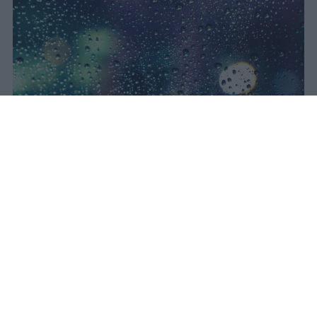
Il concerto di Bad Bunny
all'Ippodromo La Maura è stato
interrotto dopo trenta minuti a
causa di una supercella. Live Nation
garantisce rimborso integrale con
diritti di prevendita inclusi.
Redazione Studentville