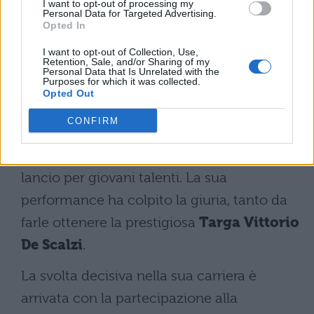
promessa della musica
I want to opt-out of processing my
Personal Data for Targeted Advertising.
italiana
Opted In
I want to opt-out of Collection, Use,
Retention, Sale, and/or Sharing of my
Sarah Toscano, conosciuta semplicemente
Personal Data that Is Unrelated with the
Purposes for which it was collected.
come Sarah, è nata a Vigevano nel 2006. Il
Opted Out
suo percorso artistico è iniziato nel 2022,
CONFIRM
quando a soli 16 anni ha partecipato ad
Area Sanremo, importante trampolino di
lancio per giovani talenti. La sua
performance ha colpito la giuria, tanto da
farle ottenere la prestigiosa
Targa Vittorio
De Scalzi
.
La svolta decisiva nella sua carriera è
arrivata con la partecipazione alla