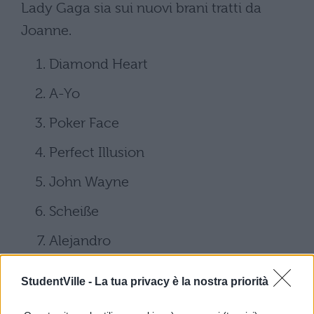
Lady Gaga sia sui nuovi brani tratti da
Joanne.
Diamond Heart
A-Yo
Poker Face
Perfect Illusion
John Wayne
Scheiße
Alejandro
Just Dance
StudentVille -
La tua privacy è la nostra priorità
LoveGame