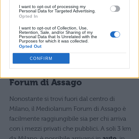
I want to opt-out of processing my
The Cure
Personal Data for Targeted Advertising.
Opted In
Encore
I want to opt-out of Collection, Use,
Retention, Sale, and/or Sharing of my
Personal Data that Is Unrelated with the
Million Reasons
Purposes for which it was collected.
Opted Out
Concerto Lady Gaga in
CONFIRM
Italia 2017: come
raggiungere il Mediolanum
Forum di Assago
Nonostante si trovi fuori dal centro di
Milano, il Mediolanum Forum di Assago è
facilmente raggiungibile sia per chi arriva
con i mezzi privati che pubblici. A soli 3 km
da Milano, è possibile arrivarvi in
auto
, in