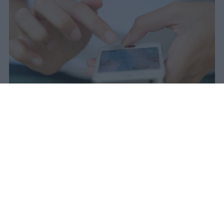
Redazione Studentville
Pubblicato il 29 lug 2026
Il 21 luglio la Francia ha approvato una
legge che
vieta ai minori di quindici
anni l’accesso ai servizi di social
networking online forniti da