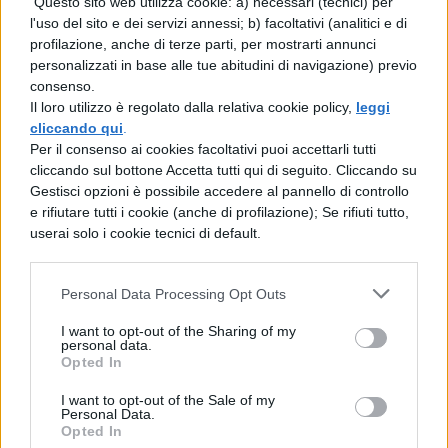
Questo sito web utilizza cookie: a) necessari (tecnici) per
Telephone
l'uso del sito e dei servizi annessi; b) facoltativi (analitici e di
profilazione, anche di terze parti, per mostrarti annunci
Applause
personalizzati in base alle tue abitudini di navigazione) previo
consenso.
Come to Mama
Il loro utilizzo è regolato dalla relativa cookie policy,
leggi
cliccando qui
.
The Edge of Glory
Per il consenso ai cookies facoltativi puoi accettarli tutti
cliccando sul bottone Accetta tutti qui di seguito. Cliccando su
Born This Way
Gestisci opzioni è possibile accedere al pannello di controllo
e rifiutare tutti i cookie (anche di profilazione); Se rifiuti tutto,
Bloody Mary
userai solo i cookie tecnici di default.
Dancin’ in Circles
Personal Data Processing Opt Outs
Paparazzi
I want to opt-out of the Sharing of my
personal data.
Angel Down
Opted In
Joanne
I want to opt-out of the Sale of my
Personal Data.
Opted In
Bad Romance