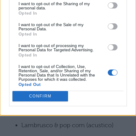
Dottoressa
I want to opt-out of the Sharing of my
personal data.
Opted In
Piccola stella senza cielo
I want to opt-out of the Sale of my
Personal Data.
Questa è la mia vita
Opted In
I want to opt-out of processing my
I miei quindici minuti
Personal Data for Targeted Advertising.
Opted In
Made in Italy
I want to opt-out of Collection, Use,
Retention, Sale, and/or Sharing of my
Personal Data that Is Unrelated with the
Un’altra realtà
Purposes for which it was collected.
Opted Out
Il meglio deve ancora venire
CONFIRM
Non è tempo per noi (acustico)
Lambrusco & pop corn (acustico)