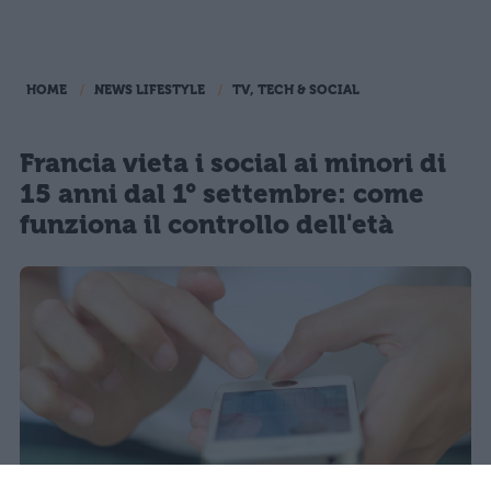
HOME
NEWS LIFESTYLE
TV, TECH & SOCIAL
Francia vieta i social ai minori di
15 anni dal 1° settembre: come
funziona il controllo dell'età