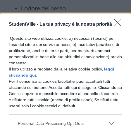
L’odore del sesso
Sulla mia strada
StudentVille -
La tua privacy è la nostra priorità
Vittime e complici
Questo sito web utilizza cookie: a) necessari (tecnici) per
l'uso del sito e dei servizi annessi; b) facoltativi (analitici e di
profilazione, anche di terze parti, per mostrarti annunci
G come giungla
personalizzati in base alle tue abitudini di navigazione) previo
consenso.
Ho fatto in tempo ad avere un futuro
Il loro utilizzo è regolato dalla relativa cookie policy,
leggi
cliccando qui
.
(che non fosse soltanto per me)
Per il consenso ai cookies facoltativi puoi accettarli tutti
cliccando sul bottone Accetta tutti qui di seguito. Cliccando su
Quella che non sei
Gestisci opzioni è possibile accedere al pannello di controllo
e rifiutare tutti i cookie (anche di profilazione); Se rifiuti tutto,
Happy Hour
userai solo i cookie tecnici di default.
Viva!!
Personal Data Processing Opt Outs