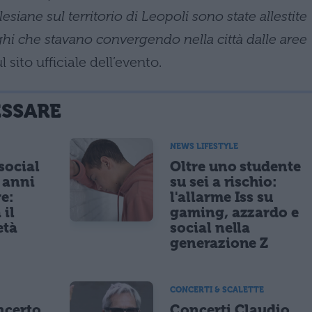
siane sul territorio di Leopoli sono state allestite
hi che stavano convergendo nella città dalle aree
ul sito ufficiale dell’evento.
ESSARE
NEWS LIFESTYLE
 social
Oltre uno studente
5 anni
su sei a rischio:
re:
l'allarme Iss su
 il
gaming, azzardo e
età
social nella
generazione Z
CONCERTI & SCALETTE
ncerto
Concerti Claudio