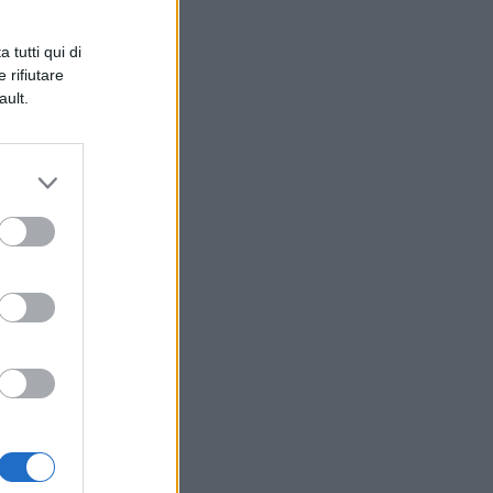
f
 tutti qui di
 rifiutare
,
ault.