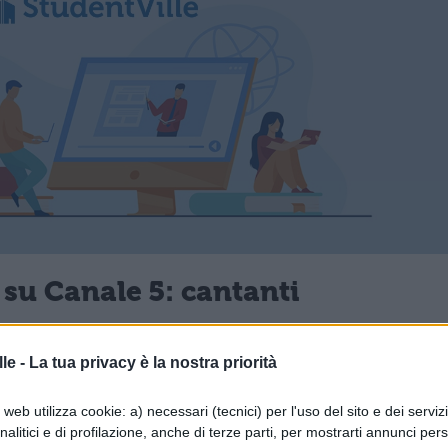
 su Canale 5: cantanti
as, Amy Lee di Evanescence, Gigi D’Alessio,
le -
La tua privacy è la nostra priorità
Avena, Orietta Berti, Aka 7even, Hevia, Neri
artisti in questione saranno accompagnati
web utilizza cookie: a) necessari (tecnici) per l'uso del sito e dei serviz
analitici e di profilazione, anche di terze parti, per mostrarti annunci pers
ema, diretta dal Maestro Adriano Pennino. Saranno