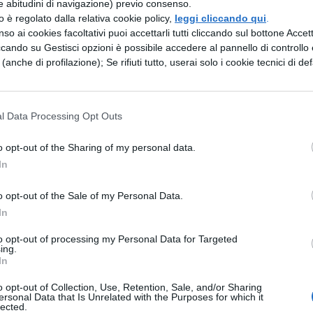
e abitudini di navigazione) previo consenso.
Le Dolci Note e Vincent Bohanan and the Sound o
zzo è regolato dalla relativa cookie policy,
leggi cliccando qui
.
so ai cookies facoltativi puoi accettarli tutti cliccando sul bottone Accetta
 musica. Presenti anche
Elena Sofia Ricci, Leo
ccando su Gestisci opzioni è possibile accedere al pannello di controllo e
inoltre dal mondo dello sport
Federica Pellegrini
e (anche di profilazione); Se rifiuti tutto, userai solo i cookie tecnici di def
Chiara Vingione
.
su Canale 5: scaletta
l Data Processing Opt Outs
o opt-out of the Sharing of my personal data.
on è stata svelata. Ricordiamo che sul palco si
In
Lee di Evanescence, Gigi D’Alessio, Fiorella
o opt-out of the Sale of my Personal Data.
ta Berti, Aka 7even, Hevia, Neri Marcorè, Darin e
In
aiutare i progetti benefici promossi durante la
to opt-out of processing my Personal Data for Targeted
ing.
In
s al 45594 da numeri WindTre, Tim, Vodafone,
o opt-out of Collection, Use, Retention, Sale, and/or Sharing
ersonal Data that Is Unrelated with the Purposes for which it
cali
lected.