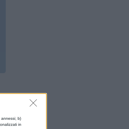
i annessi; b)
onalizzati in