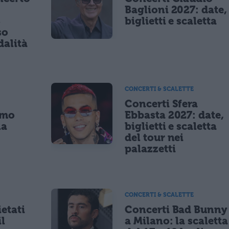
Baglioni 2027: date,
8
biglietti e scaletta
so
dalità
CONCERTI & SCALETTE
Concerti Sfera
imo
Ebbasta 2027: date,
la
biglietti e scaletta
a
del tour nei
palazzetti
CONCERTI & SCALETTE
etati
Concerti Bad Bunny
il
a Milano: la scaletta