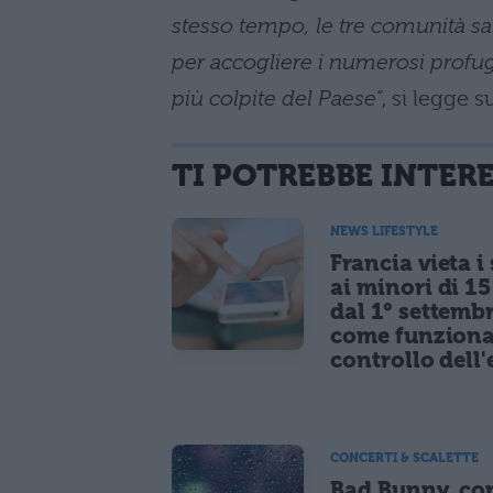
stesso tempo, le tre comunità sale
per accogliere i numerosi profug
più colpite del Paese
“, si legge s
TI POTREBBE INTER
NEWS LIFESTYLE
Francia vieta i
ai minori di 1
dal 1° settemb
come funziona
controllo dell'
CONCERTI & SCALETTE
Bad Bunny, co