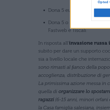
Opted 
Dona 5 euro chiamando il 4
Dona 5 o 10 euro chiamando
Fastweb e Tiscali
In risposta all’
invasione russa 
subito per dare un supporto coor
sia a livello locale che internazio
sono rimasti al ﬁanco della popo
accoglienza, distribuzione di gen
La primissima azione messa in c
quella di
organizzare lo spostame
ragazzi
(6-15 anni, minori orfani 
la Casa famiglia salesiana, insiem