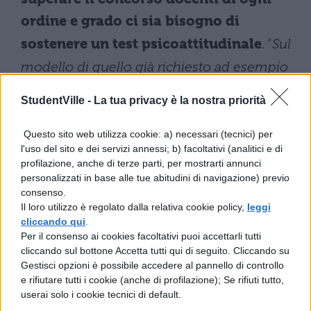
ordine e grado ci sia bisogno di
sostenere un test psicoattitudinale
. “
Sul
modello di quello già richiesto ad esempio
per le forze armate, che certifichi la capacità
StudentVille -
La tua privacy è la nostra priorità
dell’aspirante professore di relazionarsi in
maniera sana con gli studenti e di essere in
Questo sito web utilizza cookie: a) necessari (tecnici) per
l'uso del sito e dei servizi annessi; b) facoltativi (analitici e di
grado di gestire una classe
”.
profilazione, anche di terze parti, per mostrarti annunci
personalizzati in base alle tue abitudini di navigazione) previo
Chi era Mahsa Amini
consenso.
Il loro utilizzo è regolato dalla relativa cookie policy,
leggi
cliccando qui
.
La storia di Mahsa Amini, ragazza di 22 anni
Per il consenso ai cookies facoltativi puoi accettarli tutti
cliccando sul bottone Accetta tutti qui di seguito. Cliccando su
arrestata a Tehran dalla polizia religiosa
Gestisci opzioni è possibile accedere al pannello di controllo
perché stava indossando male l’hijab che è
e rifiutare tutti i cookie (anche di profilazione); Se rifiuti tutto,
userai solo i cookie tecnici di default.
poi
deceduta in circostanze poco chiare