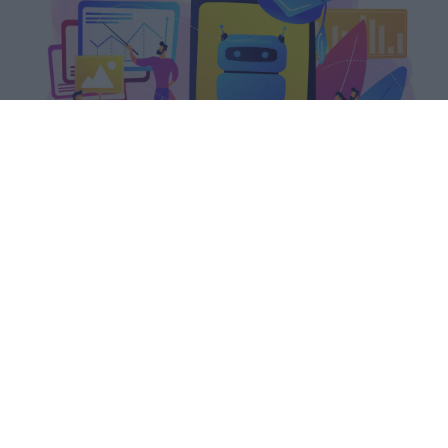
Il PIAO 2026-2028 del Ministero
dell'Istruzione colloca la formazione
continua tra le priorità strategiche,
garantendo a docenti e ATA almeno
40 ore annue.
romolo
Pubblicato il 5 ago 2026