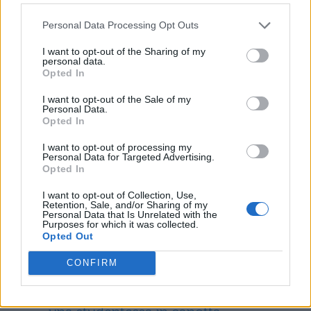
dopo 3 giorni, il 16 settembre scorso, ha
Personal Data Processing Opt Outs
fatto il giro del mondo. Dalla sua morte
I want to opt-out of the Sharing of my
sono state molte le manifestazioni di
personal data.
Opted In
solidarietà e protesta, come appunto quelle
delle donne iraniane che sono scese a
I want to opt-out of the Sale of my
Personal Data.
migliaia nelle piazze per bruciare i loro
Opted In
hijab e
tagliarsi i capelli
per rivendicare i
I want to opt-out of processing my
Personal Data for Targeted Advertising.
propri diritti.
Opted In
Potrebbe interessarti anche:
I want to opt-out of Collection, Use,
Retention, Sale, and/or Sharing of my
Personal Data that Is Unrelated with the
Purposes for which it was collected.
Dare dello “svalvolato” a un docente
Opted Out
non è reato: lo dice una sentenza
CONFIRM
Docente choc: definisce “Zoccoletta”