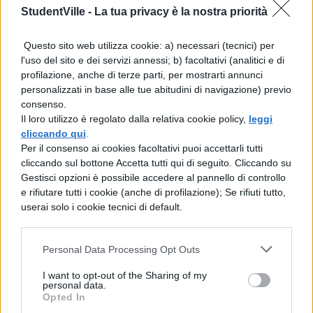
La legge si articola in tre articoli che
StudentVille -
La tua privacy è la nostra priorità
definiscono compiti e responsabilità.
Questo sito web utilizza cookie: a) necessari (tecnici) per
L’articolo 1 impone alle scuole l’obbligo
l'uso del sito e dei servizi annessi; b) facoltativi (analitici e di
di acquisire il consenso preventivo dai
profilazione, anche di terze parti, per mostrarti annunci
personalizzati in base alle tue abitudini di navigazione) previo
genitori o dagli studenti maggiorenni
consenso.
Il loro utilizzo è regolato dalla relativa cookie policy,
leggi
prima di avviare attività specifiche
cliccando qui
.
sulla sessualità.
L’articolo 2 regola
Per il consenso ai cookies facoltativi puoi accettarli tutti
cliccando sul bottone Accetta tutti qui di seguito. Cliccando su
l’accesso degli esperti esterni
, che
Gestisci opzioni è possibile accedere al pannello di controllo
possono entrare nelle scuole solo dopo
e rifiutare tutti i cookie (anche di profilazione); Se rifiuti tutto,
userai solo i cookie tecnici di default.
l’approvazione del collegio docenti e del
consiglio d’istituto. La scelta degli
Personal Data Processing Opt Outs
specialisti deve fondarsi su titoli
I want to opt-out of the Sharing of my
professionali, esperienza documentata e
personal data.
Opted In
finalità educative coerenti con il progetto