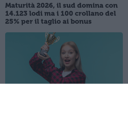
Maturità 2026, il sud domina con
14.123 lodi ma i 100 crollano del
25% per il taglio ai bonus
sniro
Pubblicato il 7 ago 2026