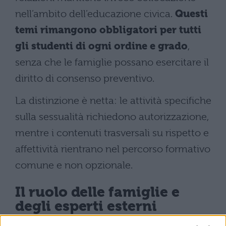
nell’ambito dell’educazione civica.
Questi
temi rimangono obbligatori per tutti
gli studenti di ogni ordine e grado
,
senza che le famiglie possano esercitare il
diritto di consenso preventivo.
La distinzione è netta: le attività specifiche
sulla sessualità richiedono autorizzazione,
mentre i contenuti trasversali su rispetto e
affettività rientrano nel percorso formativo
comune e non opzionale.
Il ruolo delle famiglie e
degli esperti esterni