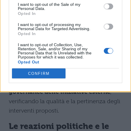
formativo.
L’articolo 3 stabilisce
I want to opt-out of the Sale of my
Personal Data.
l’invarianza finanziaria
, escludendo
Opted In
nuovi oneri per lo Stato.
I want to opt-out of processing my
Personal Data for Targeted Advertising.
Opted In
I dirigenti scolastici devono mettere a
disposizione delle famiglie i materiali
I want to opt-out of Collection, Use,
Retention, Sale, and/or Sharing of my
Personal Data that Is Unrelated with the
didattici prima di raccogliere il consenso,
Purposes for which it was collected.
Opted Out
garantendo così trasparenza e valutazione
preventiva.
Gli organi collegiali
CONFIRM
assumono un ruolo centrale nella
governance delle iniziative esterne
,
verificando la qualità e la pertinenza degli
interventi proposti.
Le reazioni politiche e le