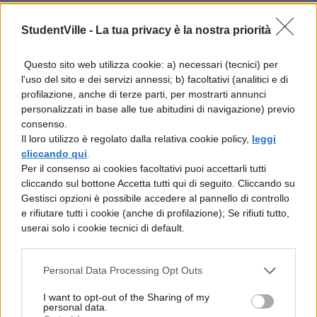
semplicemente rispondendo a una
domanda sul gruppo che verrà pubblicata
StudentVille -
La tua privacy è la nostra priorità
giovedì 1 ottobre
sul nostro sito.
I primi 4 si aggiudicheranno un fantastico
Questo sito web utilizza cookie: a) necessari (tecnici) per
l'uso del sito e dei servizi annessi; b) facoltativi (analitici e di
poster autografato della band.
profilazione, anche di terze parti, per mostrarti annunci
Stay tuned!!!
personalizzati in base alle tue abitudini di navigazione) previo
consenso.
Il loro utilizzo è regolato dalla relativa cookie policy,
leggi
cliccando qui
.
Per il consenso ai cookies facoltativi puoi accettarli tutti
cliccando sul bottone Accetta tutti qui di seguito. Cliccando su
Gestisci opzioni è possibile accedere al pannello di controllo
TI POTREBBE INTERESSARE
e rifiutare tutti i cookie (anche di profilazione); Se rifiuti tutto,
userai solo i cookie tecnici di default.
NEWS LIFESTYLE
Notte di San Lorenzo
Personal Data Processing Opt Outs
2026, quando vedere le
stelle cadenti
I want to opt-out of the Sharing of my
personal data.