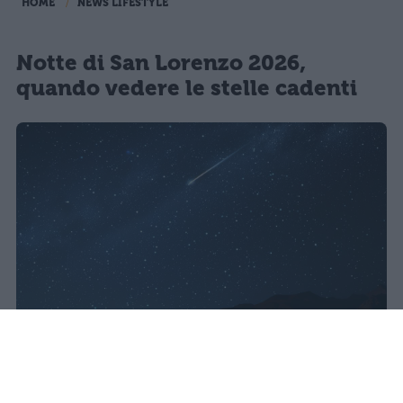
HOME
NEWS LIFESTYLE
Notte di San Lorenzo 2026,
quando vedere le stelle cadenti
Lo sciame meteorico delle Perseidi
raggiunge il massimo nella notte tra