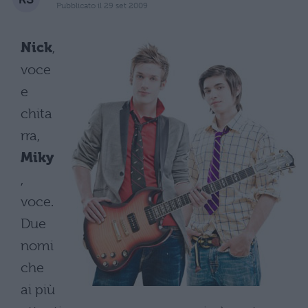
Pubblicato il 29 set 2009
Nick
,
voce
e
chita
rra,
Miky
,
voce.
Due
nomi
che
ai più