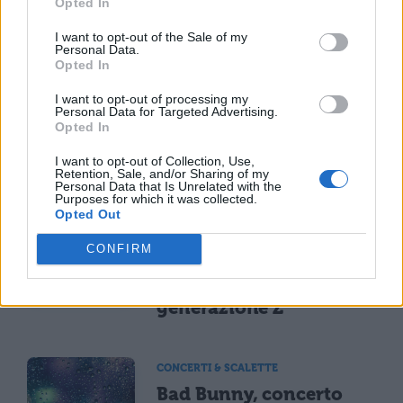
Opted In
I want to opt-out of the Sale of my
NEWS LIFESTYLE
Personal Data.
Francia vieta i social ai
Opted In
minori di 15 anni dal 1°
I want to opt-out of processing my
settembre: come
Personal Data for Targeted Advertising.
funziona il controllo
Opted In
dell'età
I want to opt-out of Collection, Use,
Retention, Sale, and/or Sharing of my
Personal Data that Is Unrelated with the
Purposes for which it was collected.
NEWS LIFESTYLE
Opted Out
Oltre uno studente su
sei a rischio: l'allarme
CONFIRM
Iss su gaming, azzardo
e social nella
generazione Z
CONCERTI & SCALETTE
Bad Bunny, concerto