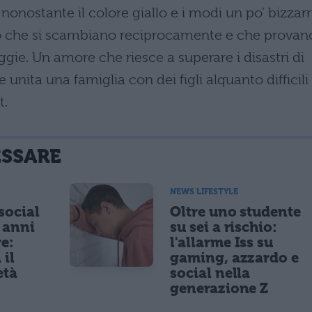
 nonostante il colore giallo e i modi un po’ bizzarri
o che si scambiano reciprocamente e che provan
Maggie. Un amore che riesce a superare i disastri di
nita una famiglia con dei figli alquanto difficili
t.
ESSARE
NEWS LIFESTYLE
 social
Oltre uno studente
5 anni
su sei a rischio:
re:
l'allarme Iss su
 il
gaming, azzardo e
età
social nella
generazione Z