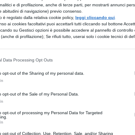
analitici e di profilazione, anche di terze parti, per mostrarti annunci pers
e abitudini di navigazione) previo consenso.
zzo è regolato dalla relativa cookie policy,
leggi cliccando qui
.
so ai cookies facoltativi puoi accettarli tutti cliccando sul bottone Accetta
ccando su Gestisci opzioni è possibile accedere al pannello di controllo e
e (anche di profilazione); Se rifiuti tutto, userai solo i cookie tecnici di def
I SEMPRE: LE COPPIE D'ORO.
Che siano reali o
na di qualche artista, le coppie d’oro devono servir
l Data Processing Opt Outs
rca del vero amore; ecco per voi le 5 storie
o opt-out of the Sharing of my personal data.
In
e tragedia di William Shakespeare che racconta la
o opt-out of the Sale of my Personal Data.
esponenti di due delle famiglie più influenti, e più
In
a. I due si amano alla follia, ma sanno che non
to opt-out of processing my Personal Data for Targeted
ing.
 del sole a causa dell’odio tra le loro famiglie: i
In
io profondo tra le due famiglie porterà i giovani
o opt-out of Collection, Use, Retention, Sale, and/or Sharing