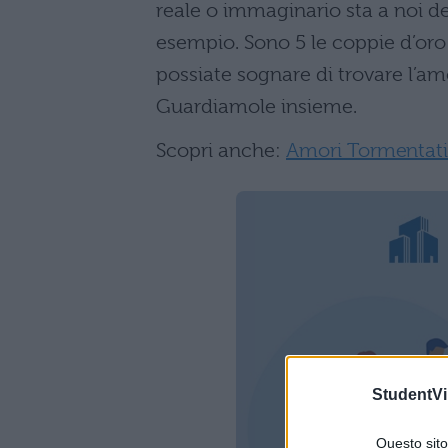
reale o immaginario sta a noi 
esempio. Sono 5 le coppie d’oro p
possiate sognare di trovare l’amo
Guardiamole insieme.
Scopri anche:
Amori Tormentati:
StudentVil
Questo sito 