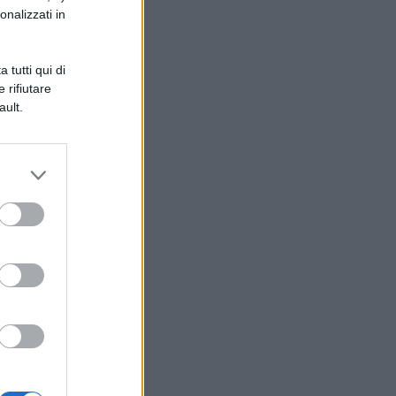
onalizzati in
 tutti qui di
 rifiutare
ault.
ci
 in