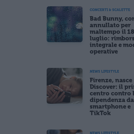
CONCERTI & SCALETTE
Bad Bunny, co
annullato per
maltempo il 1
luglio: rimbor
integrale e mo
operative
NEWS LIFESTYLE
Firenze, nasce
Discover: il pr
centro contro 
dipendenza d
smartphone e
TikTok
NEWS LIFESTYLE