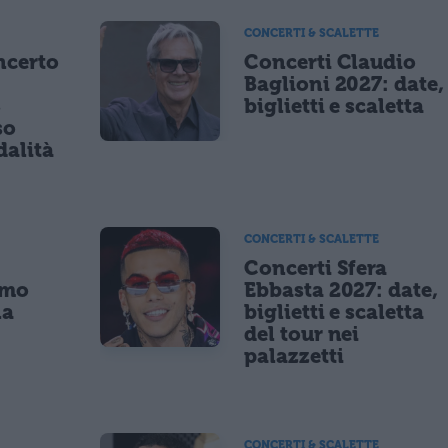
CONCERTI & SCALETTE
ncerto
Concerti Claudio
Baglioni 2027: date,
8
biglietti e scaletta
so
dalità
CONCERTI & SCALETTE
Concerti Sfera
imo
Ebbasta 2027: date,
la
biglietti e scaletta
a
del tour nei
palazzetti
CONCERTI & SCALETTE