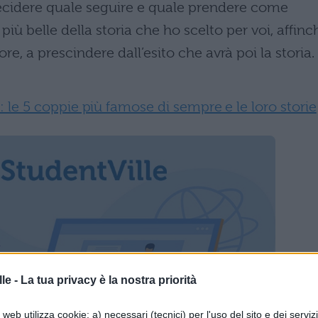
decidere quale seguire e quale prendere come
iù belle della storia che ho scelto per voi, affinc
re, a prescindere dall’esito che avrà poi la storia.
 le 5 coppie più famose di sempre e le loro storie
le -
La tua privacy è la nostra priorità
web utilizza cookie: a) necessari (tecnici) per l'uso del sito e dei serviz