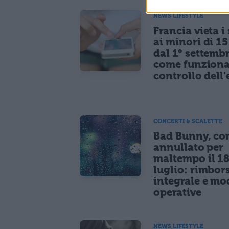
NEWS LIFESTYLE
Francia vieta i
ai minori di 1
dal 1° settemb
come funziona
controllo dell'
CONCERTI & SCALETTE
Bad Bunny, co
annullato per
maltempo il 1
luglio: rimbor
integrale e mo
operative
NEWS LIFESTYLE