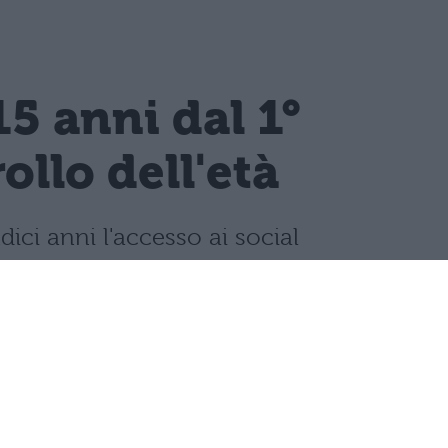
15 anni dal 1°
llo dell'età
dici anni l'accesso ai social