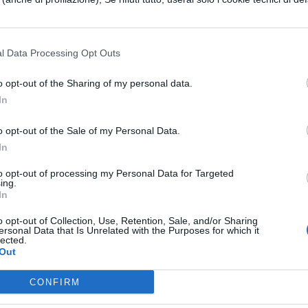
 sono “moltiplicati, tanto che non si sa bene cosa
de collezione di auto e moto vecchie e di lusso, 
l Data Processing Opt Outs
 pista di kart. Montato in cima cancello d’ingress
o opt-out of the Sharing of my personal data.
del Piper (numero di coda HK-617-P) che ha
In
ar di cocaina verso gli Stati Uniti.
o opt-out of the Sale of my Personal Data.
In
e esotico, tanti ippopotami felici (attenzione
a villa del boss che sta lentamente cadendo in
to opt-out of processing my Personal Data for Targeted
ing.
toranti per dormire nel Ranch di Pablo Escobar.
In
strada tra Bogotà e Medellin.
o opt-out of Collection, Use, Retention, Sale, and/or Sharing
ersonal Data that Is Unrelated with the Purposes for which it
lected.
Out
CONFIRM
ESSARE