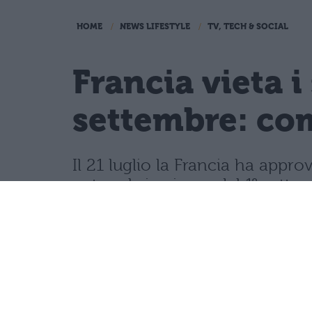
HOME
NEWS LIFESTYLE
TV, TECH & SOCIAL
Francia vieta i
settembre: com
Il 21 luglio la Francia ha appro
network, in vigore dal 1° sette