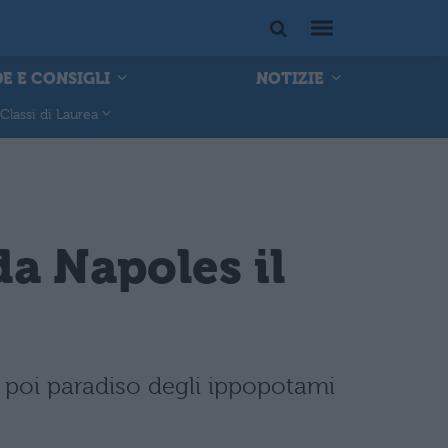
E E CONSIGLI
NOTIZIE
Classi di Laurea
a Napoles il
 poi paradiso degli ippopotami