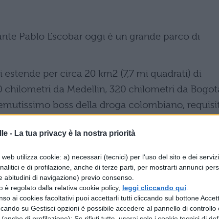
ante Pablo Escobar oggi è un grande parco di
 estende per circa 20 km2 (7,7 mi quadrati) di
0 chilometri da Medellin, 320 chilometri da Bogot
l temutissimo boss della droga colombiano, requisi
anch e una fortezza, che oggi è diventato un
gran
le -
La tua privacy è la nostra priorità
 coloniale spagnola, un parco di sculture, e uno
web utilizza cookie: a) necessari (tecnici) per l'uso del sito e dei serviz
analitici e di profilazione, anche di terze parti, per mostrarti annunci pers
 tipi di animali provenienti da diversi continenti
e abitudini di navigazione) previo consenso.
otici, giraffe, e ippopotami. Mentre tutti gli altri
zzo è regolato dalla relativa cookie policy,
leggi cliccando qui
.
so ai cookies facoltativi puoi accettarli tutti cliccando sul bottone Accetta
gli zoo del paese, gli ippopotami, non si sa perché
ccando su Gestisci opzioni è possibile accedere al pannello di controllo e
e (anche di profilazione); Se rifiuti tutto, userai solo i cookie tecnici di def