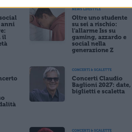
NEWS LIFESTYLE
 social
Oltre uno studente
5 anni
su sei a rischio:
re:
l'allarme Iss su
 il
gaming, azzardo e
età
social nella
generazione Z
CONCERTI & SCALETTE
ncerto
Concerti Claudio
Baglioni 2027: date,
8
biglietti e scaletta
so
dalità
CONCERTI & SCALETTE