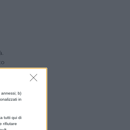
à.
to
de
i annessi; b)
onalizzati in
,
 tutti qui di
,
 rifiutare
ault.