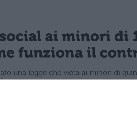
 social ai minori di 
e funziona il contro
vato una legge che vieta ai minori di quin
mbre.