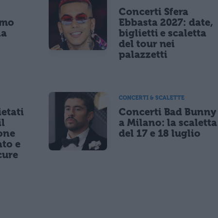
Concerti Sfera
imo
Ebbasta 2027: date,
la
biglietti e scaletta
a
del tour nei
palazzetti
CONCERTI & SCALETTE
etati
Concerti Bad Bunny
il
a Milano: la scaletta
one
del 17 e 18 luglio
to e
cure