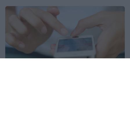
Redazione Studentville
Pubblicato il 29 lug 2026
Il 21 luglio la Francia ha approvato una
legge che
vieta ai minori di quindici
anni l’accesso ai servizi di social