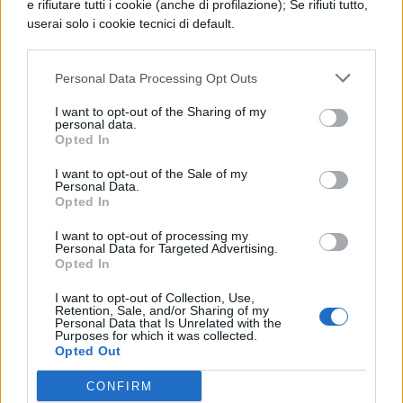
Via |
Makeupdelight
e rifiutare tutti i cookie (anche di profilazione); Se rifiuti tutto,
userai solo i cookie tecnici di default.
Personal Data Processing Opt Outs
I want to opt-out of the Sharing of my
personal data.
TI POTREBBE INTERESSARE
Opted In
I want to opt-out of the Sale of my
NEWS LIFESTYLE
Personal Data.
Opted In
Francia vieta i social ai
minori di 15 anni dal 1°
I want to opt-out of processing my
settembre: come
Personal Data for Targeted Advertising.
Opted In
funziona il controllo
dell'età
I want to opt-out of Collection, Use,
Retention, Sale, and/or Sharing of my
Personal Data that Is Unrelated with the
Purposes for which it was collected.
NEWS LIFESTYLE
Opted Out
Oltre uno studente su
CONFIRM
sei a rischio: l'allarme