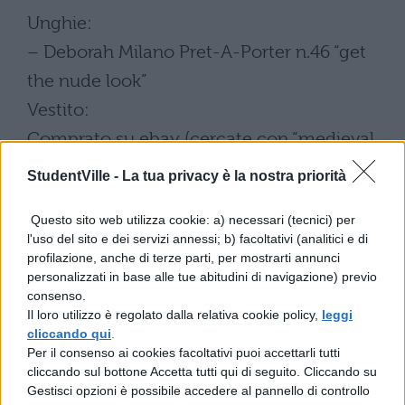
Unghie:
– Deborah Milano Pret-A-Porter n.46 “get
the nude look”
Vestito:
Comprato su ebay (cercate con “medieval
halloween costumes”)
StudentVille -
La tua privacy è la nostra priorità
Parrucca:
Questo sito web utilizza cookie: a) necessari (tecnici) per
Comprata su ebay: marca MONA LISA,
l'uso del sito e dei servizi annessi; b) facoltativi (analitici e di
modello LIONESS e colore 130
profilazione, anche di terze parti, per mostrarti annunci
personalizzati in base alle tue abitudini di navigazione) previo
Lenti a contatto:
consenso.
Le lenti a contatto blue sono state
Il loro utilizzo è regolato dalla relativa cookie policy,
leggi
cliccando qui
.
acquistate su pinky paradise.com (GEO
Per il consenso ai cookies facoltativi puoi accettarli tutti
Berry Holic Blue)
cliccando sul bottone Accetta tutti qui di seguito. Cliccando su
Gestisci opzioni è possibile accedere al pannello di controllo