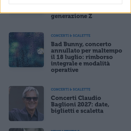
Iss su gaming, azzardo
e social nella
generazione Z
CONCERTI & SCALETTE
Bad Bunny, concerto
annullato per maltempo
il 18 luglio: rimborso
integrale e modalità
operative
CONCERTI & SCALETTE
Concerti Claudio
Baglioni 2027: date,
biglietti e scaletta