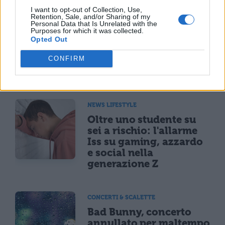
I want to opt-out of Collection, Use,
NEWS LIFESTYLE
Retention, Sale, and/or Sharing of my
Personal Data that Is Unrelated with the
Francia vieta i social ai
Purposes for which it was collected.
minori di 15 anni dal 1°
Opted Out
settembre: come
funziona il controllo
CONFIRM
dell'età
NEWS LIFESTYLE
Oltre uno studente su
sei a rischio: l'allarme
Iss su gaming, azzardo
e social nella
generazione Z
CONCERTI & SCALETTE
Bad Bunny, concerto
annullato per maltempo