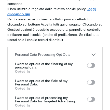
per portare il neonato in Portogallo.
consenso.
Il loro utilizzo è regolato dalla relativa cookie policy,
leggi
A venticinque anni CR9, attualmente senza
cliccando qui
.
una compagna fissa, diventa dunque uno
Per il consenso ai cookies facoltativi puoi accettarli tutti
dei più ricchi ragazzi-padre del globo. Un
cliccando sul bottone Accetta tutti qui di seguito. Cliccando su
gesto da applausi senza dubbio, visto che
Gestisci opzioni è possibile accedere al pannello di controllo
un tempo i campioni strapagati dello sport
e rifiutare tutti i cookie (anche di profilazione); Se rifiuti tutto,
userai solo i cookie tecnici di default.
erano abituati a seminare figli nelle varie
nazioni, non ad occuparsi in prima persona
di loro. Bravo Cristiano, hai segnato un goal
Personal Data Processing Opt Outs
da vero Pallone d’Oro! Quale sarà il primo
regalo per il bimbo? Una maglietta del suo
I want to opt-out of the Sharing of my
personal data.
illustre papà, of course…
Opted In
I want to opt-out of the Sale of my
Personal Data.
Opted In
I want to opt-out of processing my
Personal Data for Targeted Advertising.
TI POTREBBE INTERESSARE
Opted In