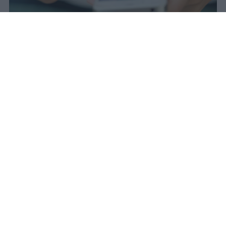
Il 21 luglio la Francia ha approvato
una legge che vieta ai minori di
quindici anni l'accesso ai social
network, in vigore dal 1° settembre.
Redazione Studentville
Pubblicato il 29 lug 2026
Il 21 luglio la Francia ha approvato una
legge che
vieta ai minori di quindici
anni l’accesso ai servizi di social
networking online forniti da