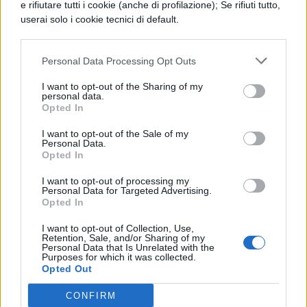
secondo i ricercatori del CNR‑IRPPS.
e rifiutare tutti i cookie (anche di profilazione); Se rifiuti tutto,
userai solo i cookie tecnici di default.
Le conseguenze su
isolamento e salute mentale
Personal Data Processing Opt Outs
I want to opt-out of the Sharing of my
Secondo gli studi MUSA e le osservazioni di
personal data.
Opted In
Antonio Tintori a Radio Rai 3,
dopo la
I want to opt-out of the Sale of my
pandemia è quasi raddoppiato il
Personal Data.
Opted In
numero di adolescenti che non
incontrano amici al di fuori della
I want to opt-out of processing my
Personal Data for Targeted Advertising.
scuola.
Questa maggiore solitudine si
Opted In
associa, negli adolescenti vittime o vittime-
I want to opt-out of Collection, Use,
Retention, Sale, and/or Sharing of my
attori, a
vulnerabilità psicologica
Personal Data that Is Unrelated with the
Purposes for which it was collected.
crescente, includendo ideazioni
Opted Out
suicidarie e percorsi di isolamento
CONFIRM