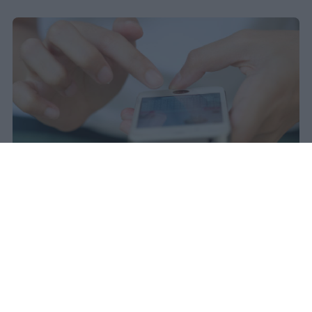
Il 21 luglio la Francia ha approvato
una legge che vieta ai minori di
quindici anni l'accesso ai social
network, in vigore dal 1° settembre.
Redazione Studentville
Pubblicato il 29 lug 2026