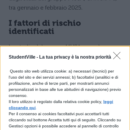
tra gennaio e febbraio 2025.
I fattori di rischio
identificati
Lo studio del gruppo MUSA segnala
correlazioni osservate tra la probabilità
StudentVille -
La tua privacy è la nostra priorità
di essere vittima o autore di
Questo sito web utilizza cookie: a) necessari (tecnici) per
bullismo/cyberbullismo e diversi
l'uso del sito e dei servizi annessi; b) facoltativi (analitici e di
fattori
: il genere, la fascia d’età, la
profilazione, anche di terze parti, per mostrarti annunci
personalizzati in base alle tue abitudini di navigazione) previo
provenienza geografica, l’eccessiva
consenso.
connessione digitale e la scarsa fiducia
Il loro utilizzo è regolato dalla relativa cookie policy,
leggi
cliccando qui
.
negli adulti, ciascuno associato a
Per il consenso ai cookies facoltativi puoi accettarli tutti
cliccando sul bottone Accetta tutti qui di seguito. Cliccando su
aumentata probabilità nelle analisi,
Gestisci opzioni è possibile accedere al pannello di controllo