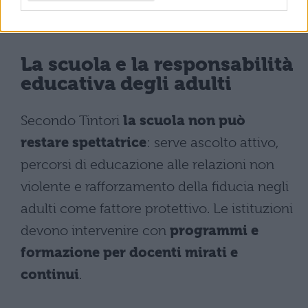
estremo (hikikomori)
, con impatto sul
benessere.
La scuola e la responsabilità
educativa degli adulti
Secondo Tintori
la scuola non può
restare spettatrice
: serve ascolto attivo,
percorsi di educazione alle relazioni non
violente e rafforzamento della fiducia negli
adulti come fattore protettivo. Le istituzioni
devono intervenire con
programmi e
formazione per docenti mirati e
continui
.