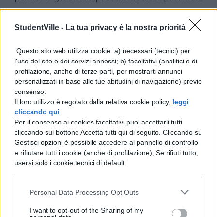
piacere del movimento e della
competizione dal vivo.
StudentVille -
La tua privacy è la nostra priorità
L’assenza dello
smartphone
non ha
Questo sito web utilizza cookie: a) necessari (tecnici) per
l'uso del sito e dei servizi annessi; b) facoltativi (analitici e di
generato le attese crisi di astinenza:
profilazione, anche di terze parti, per mostrarti annunci
secondo il dirigente Dezza, la disponibilità
personalizzati in base alle tue abitudini di navigazione) previo
consenso.
di
alternative concrete
ha fatto la
Il loro utilizzo è regolato dalla relativa cookie policy,
leggi
differenza. Gli studenti hanno trovato modi
cliccando qui
.
Per il consenso ai cookies facoltativi puoi accettarli tutti
semplici per intrattenersi, sviluppando
cliccando sul bottone Accetta tutti qui di seguito. Cliccando su
interazioni faccia a faccia e rafforzando i
Gestisci opzioni è possibile accedere al pannello di controllo
e rifiutare tutti i cookie (anche di profilazione); Se rifiuti tutto,
legami all’interno del
gruppo
.
userai solo i cookie tecnici di default.
Al termine delle lezioni del secondo giorno,
Personal Data Processing Opt Outs
al momento della
riconsegna
dei telefoni,
nessuno ha mostrato l’urgenza di
I want to opt-out of the Sharing of my