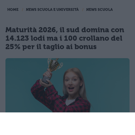
HOME
NEWS SCUOLA E UNIVERSITÀ
NEWS SCUOLA
Maturità 2026, il sud domina con
14.123 lodi ma i 100 crollano del
25% per il taglio ai bonus