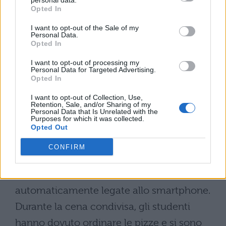
personal data.
controllare immediatamente follower,
Opted In
messaggi o
notifiche
. L’esperienza ha
I want to opt-out of the Sale of my
Personal Data.
evidenziato come la presenza di attività
Opted In
strutturate e di
socialità reale
possa
I want to opt-out of processing my
Personal Data for Targeted Advertising.
attenuare significativamente la dipendenza
Opted In
dal digitale.
I want to opt-out of Collection, Use,
Retention, Sale, and/or Sharing of my
Personal Data that Is Unrelated with the
Le criticità emerse e le
Purposes for which it was collected.
ricadute educative
Opted Out
CONFIRM
L’esperienza ha fatto emergere quanto
alcune azioni quotidiane siano ormai
automaticamente legate allo smartphone.
Durante la cena condivisa, gli studenti
hanno dovuto ordinare le pizze e si sono